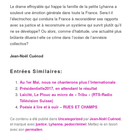
Le drame effroyable qui frappe la famille de la petite Lyhanna a
soulevé une émotion générale dans toute la France. Sera-t-il
l’électrochoc qui conduira la France à reconsidérer ses rapports
avec sa justice et à reconstruire un système qui survit plutôt qu’il
ne se développe? Ou alors, comme d’habitude, une actualité plus
brûlante diluera-t-elle ce crime dans l’océan de l’amnésie
collective?
Jean-Noël Cuénod
Entrées Similaires:
Au 1er Mai, nous ne chanterons plus l’Internationale
Présidentielle2017, en attendant le résultat
Laïcité, Le Plouc au micro de « Tribu » (RTS-Radio
Télévision Suisse)
Poésie à lire et à ouïr – RUES ET CHAMPS
Ce contenu a été publié dans
Uncategorized
par
Jean-Noël Cuénod
,
et marqué avec
justice
,
Lyhanna
,
pedocriminel
. Mettez-le en favori
avec son
permalien
.