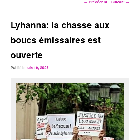
Navigation
←
Précédent
Suivant
→
des
articles
Lyhanna: la chasse aux
boucs émissaires est
ouverte
Publié le
juin 10, 2026