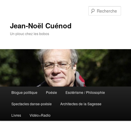
Rech
Jean-Noël Cuénod
Un plouc chez les bobos
Menu
Blogue politique
Poésie
Esotérisme / Philosophie
Aller
principal
Spectacles danse-poésie
Architectes de la Sagesse
au
Livres
Vidéo+Radio
contenu
principal