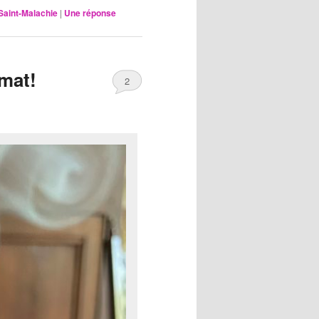
Saint-Malachie
|
Une
réponse
imat!
2