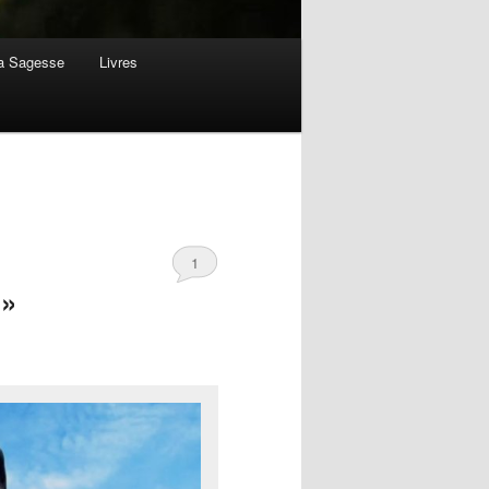
la Sagesse
Livres
1
 »