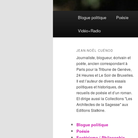
Menu
Blogue politique
Poésie
Aller
Aller
principal
Vidéo+Radio
au
au
contenu
contenu
JEAN-NOËL CUÉNOD
Journaliste, blogueur, écrivain et
principal
secondaire
poète, ancien correspondant à
Paris pour la Tribune de Genève,
24 Heures et Le Soir de Bruxelles.
Il est l’auteur de divers essais
politiques et historiques, de
recueils de poésie et d’un roman.
Et dirige aussi la Collections "Les
Architectes de la Sagesse" aux
Editions Slatkine.
Blogue politique
Poésie
Esotérisme / Philosophie