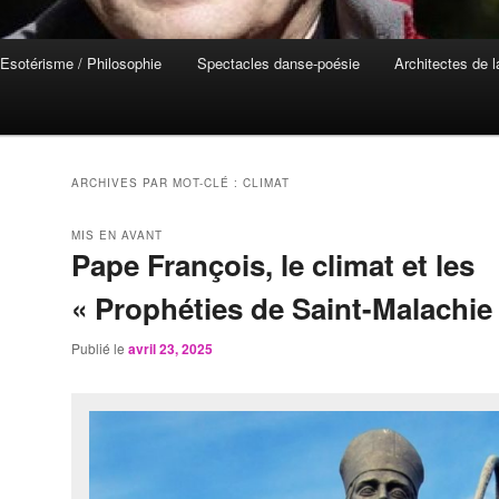
Esotérisme / Philosophie
Spectacles danse-poésie
Architectes de 
ARCHIVES PAR MOT-CLÉ :
CLIMAT
MIS EN AVANT
Pape François, le climat et les
« Prophéties de Saint-Malachie
Publié le
avril 23, 2025