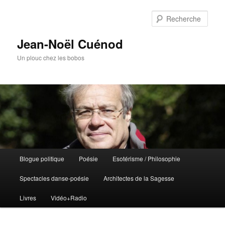
Rech
Jean-Noël Cuénod
Un plouc chez les bobos
Menu
Blogue politique
Poésie
Esotérisme / Philosophie
Aller
Aller
principal
Spectacles danse-poésie
Architectes de la Sagesse
au
au
Livres
Vidéo+Radio
contenu
contenu
principal
secondaire