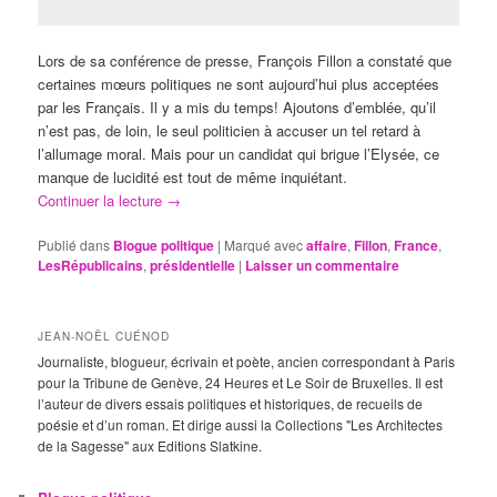
Lors de sa conférence de presse, François Fillon a constaté que
certaines mœurs politiques ne sont aujourd’hui plus acceptées
par les Français. Il y a mis du temps! Ajoutons d’emblée, qu’il
n’est pas, de loin, le seul politicien à accuser un tel retard à
l’allumage moral. Mais pour un candidat qui brigue l’Elysée, ce
manque de lucidité est tout de même inquiétant.
Continuer la lecture
→
Publié dans
Blogue politique
|
Marqué avec
affaire
,
Fillon
,
France
,
LesRépublicains
,
présidentielle
|
Laisser un commentaire
JEAN-NOËL CUÉNOD
Journaliste, blogueur, écrivain et poète, ancien correspondant à Paris
pour la Tribune de Genève, 24 Heures et Le Soir de Bruxelles. Il est
l’auteur de divers essais politiques et historiques, de recueils de
poésie et d’un roman. Et dirige aussi la Collections "Les Architectes
de la Sagesse" aux Editions Slatkine.