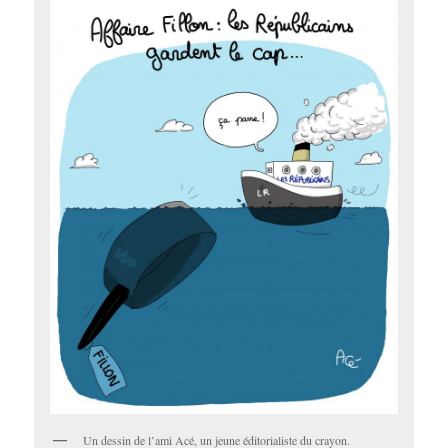
Un dessin de l’ami Acé, un jeune éditorialiste du crayon.