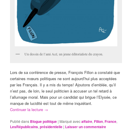
Un dessin de l’ami Acé, un jeune éditorialiste du crayon.
Lors de sa conférence de presse, François Fillon a constaté que
certaines mœurs politiques ne sont aujourd’hui plus acceptées
par les Français. Il y a mis du temps! Ajoutons d’emblée, qu’il
n’est pas, de loin, le seul politicien à accuser un tel retard à
l’allumage moral. Mais pour un candidat qui brigue l’Elysée, ce
manque de lucidité est tout de même inquiétant.
Continuer la lecture
→
Publié dans
Blogue politique
|
Marqué avec
affaire
,
Fillon
,
France
,
LesRépublicains
,
présidentielle
|
Laisser un commentaire