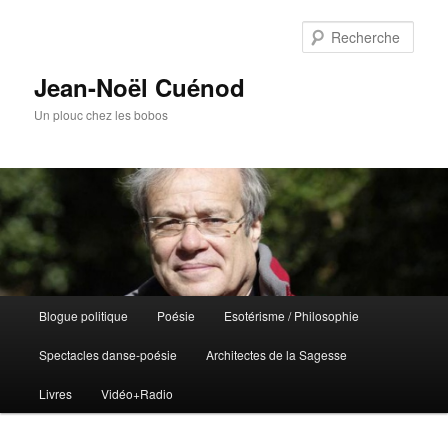
Rech
Jean-Noël Cuénod
Un plouc chez les bobos
Menu
Blogue politique
Poésie
Esotérisme / Philosophie
Aller
Aller
principal
Spectacles danse-poésie
Architectes de la Sagesse
au
au
Livres
Vidéo+Radio
contenu
contenu
principal
secondaire