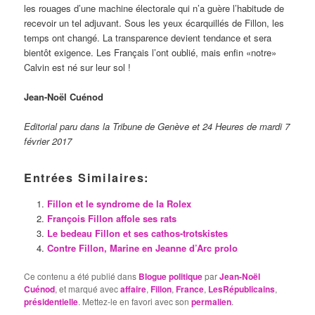
les rouages d’une machine électorale qui n’a guère l’habitude de
recevoir un tel adjuvant. Sous les yeux écarquillés de Fillon, les
temps ont changé. La transparence devient tendance et sera
bientôt exigence. Les Français l’ont oublié, mais enfin «notre»
Calvin est né sur leur sol !
Jean-Noël Cuénod
Editorial paru dans la Tribune de Genève et 24 Heures de mardi 7
février 2017
Entrées Similaires:
Fillon et le syndrome de la Rolex
François Fillon affole ses rats
Le bedeau Fillon et ses cathos-trotskistes
Contre Fillon, Marine en Jeanne d’Arc prolo
Ce contenu a été publié dans
Blogue politique
par
Jean-Noël
Cuénod
, et marqué avec
affaire
,
Fillon
,
France
,
LesRépublicains
,
présidentielle
. Mettez-le en favori avec son
permalien
.