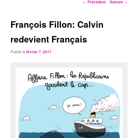
Navigation
←
Précédent
Suivant
→
des
articles
François Fillon: Calvin
redevient Français
Publié le
février 7, 2017