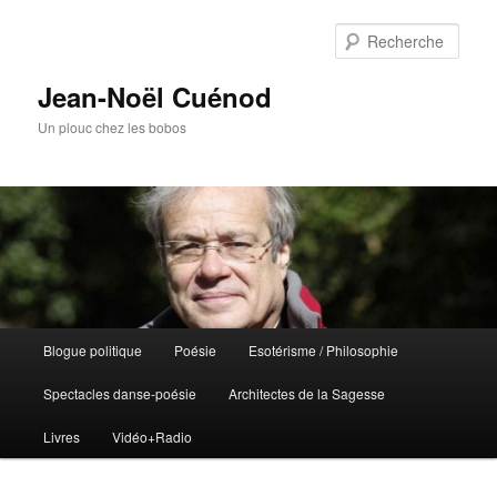
Rech
Jean-Noël Cuénod
Un plouc chez les bobos
Menu
Blogue politique
Poésie
Esotérisme / Philosophie
Aller
principal
Spectacles danse-poésie
Architectes de la Sagesse
au
Livres
Vidéo+Radio
contenu
principal