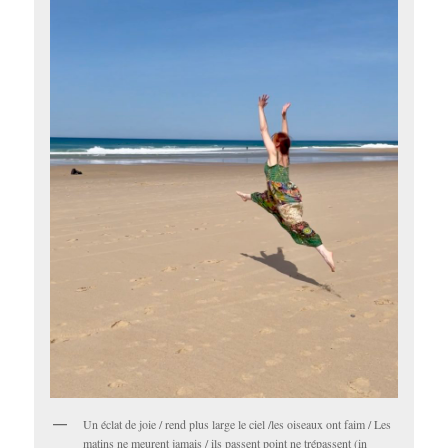
Un éclat de joie / rend plus large le ciel /les oiseaux ont faim / Les
matins ne meurent jamais / ils passent point ne trépassent (in