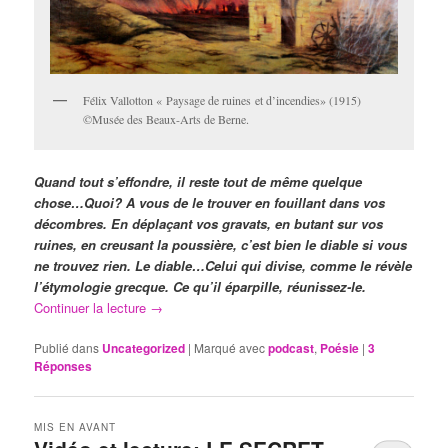
Félix Vallotton « Paysage de ruines et d’incendies» (1915)
©Musée des Beaux-Arts de Berne.
Quand tout s’effondre, il reste tout de même quelque
chose…Quoi? A vous de le trouver en fouillant dans vos
décombres. En déplaçant vos gravats, en butant sur vos
ruines, en creusant la poussière, c’est bien le diable si vous
ne trouvez rien. Le diable…Celui qui divise, comme le révèle
l’étymologie grecque. Ce qu’il éparpille, réunissez-le.
Continuer la lecture
→
Publié dans
Uncategorized
|
Marqué avec
podcast
,
Poésie
|
3
Réponses
MIS EN AVANT