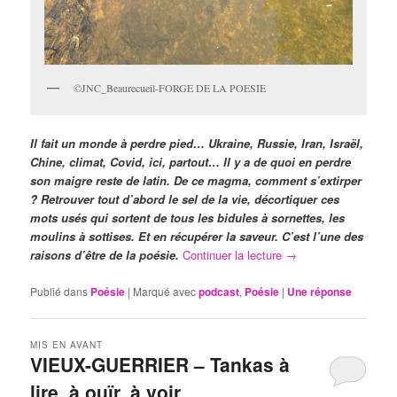
©JNC_Beaurecueil-FORGE DE LA POESIE
Il fait un monde à perdre pied… Ukraine, Russie, Iran, Israël,
Chine, climat, Covid, ici, partout… Il y a de quoi en perdre
son maigre reste de latin. De ce magma, comment s’extirper
? Retrouver tout d’abord le sel de la vie, décortiquer ces
mots usés qui sortent de tous les bidules à sornettes, les
moulins à sottises. Et en récupérer la saveur. C’est l’une des
raisons d’être de la poésie.
Continuer la lecture
→
Publié dans
Poésie
|
Marqué avec
podcast
,
Poésie
|
Une
réponse
MIS EN AVANT
VIEUX-GUERRIER – Tankas à
lire, à ouïr, à voir