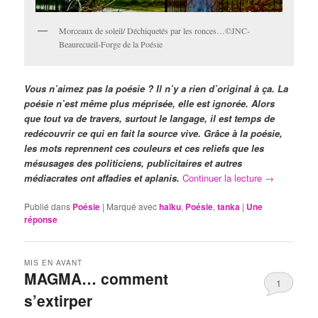
Morceaux de soleil/ Déchiquetés par les ronces…©JNC-
Beaurecueil-Forge de la Poésie
Vous n’aimez pas la poésie ? Il n’y a rien d’original à ça. La
poésie n’est même plus méprisée, elle est ignorée. Alors
que tout va de travers, surtout le langage, il est temps de
redécouvrir ce qui en fait la source vive. Grâce à la poésie,
les mots reprennent ces couleurs et ces reliefs que les
mésusages des politiciens, publicitaires et autres
médiacrates ont affadies et aplanis.
Continuer la lecture
→
Publié dans
Poésie
|
Marqué avec
haïku
,
Poésie
,
tanka
|
Une
réponse
MIS EN AVANT
MAGMA… comment
1
s’extirper