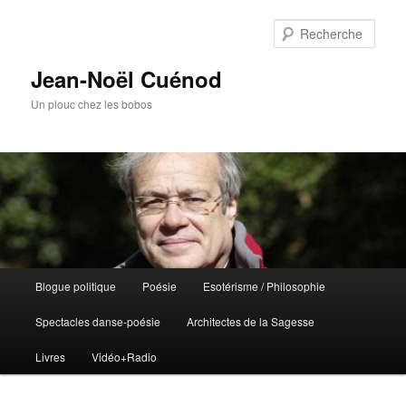
Rech
Jean-Noël Cuénod
Un plouc chez les bobos
Menu
Blogue politique
Poésie
Esotérisme / Philosophie
Aller
Aller
principal
Spectacles danse-poésie
Architectes de la Sagesse
au
au
Livres
Vidéo+Radio
contenu
contenu
principal
secondaire