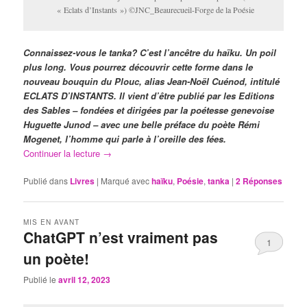
« Eclats d’Instants ») ©JNC_Beaurecueil-Forge de la Poésie
Connaissez-vous le tanka? C’est l’ancêtre du haïku. Un poil
plus long. Vous pourrez découvrir cette forme dans le
nouveau bouquin du Plouc, alias Jean-Noël Cuénod, intitulé
ECLATS D’INSTANTS. Il vient d’être publié par les Editions
des Sables – fondées et dirigées par la poétesse genevoise
Huguette Junod – avec une belle préface du poète Rémi
Mogenet, l’homme qui parle à l’oreille des fées.
Continuer la lecture
→
Publié dans
Livres
|
Marqué avec
haïku
,
Poésie
,
tanka
|
2
Réponses
MIS EN AVANT
ChatGPT n’est vraiment pas
1
un poète!
Publié le
avril 12, 2023