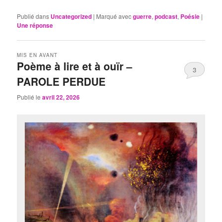
Publié dans
Uncategorized
|
Marqué avec
guerre
,
podcast
,
Poésie
|
Une
réponse
MIS EN AVANT
Poème à lire et à ouïr –
3
PAROLE PERDUE
Publié le
avril 22, 2026