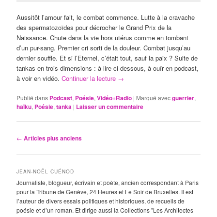
Aussitôt l’amour fait, le combat commence. Lutte à la cravache
des spermatozoïdes pour décrocher le Grand Prix de la
Naissance. Chute dans la vie hors utérus comme en tombant
d’un pur-sang. Premier cri sorti de la douleur. Combat jusqu’au
dernier souffle. Et si l’Eternel, c’était tout, sauf la paix ? Suite de
tankas en trois dimensions : à lire ci-dessous, à ouïr en podcast,
à voir en vidéo.
Continuer la lecture
→
Publié dans
Podcast
,
Poésie
,
Vidéo+Radio
|
Marqué avec
guerrier
,
haïku
,
Poésie
,
tanka
|
Laisser un commentaire
Navigation
←
Articles plus anciens
des
articles
JEAN-NOËL CUÉNOD
Journaliste, blogueur, écrivain et poète, ancien correspondant à Paris
pour la Tribune de Genève, 24 Heures et Le Soir de Bruxelles. Il est
l’auteur de divers essais politiques et historiques, de recueils de
poésie et d’un roman. Et dirige aussi la Collections "Les Architectes