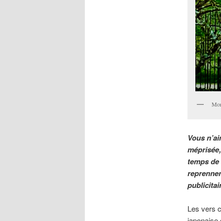
Mor
Vous n’aim
méprisée, 
temps de r
reprennen
publicitai
Les vers c
japonaise 