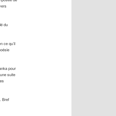
vers
dé du
 ce qu’il
poésie
Tanka pour
 une suite
res
. Bref