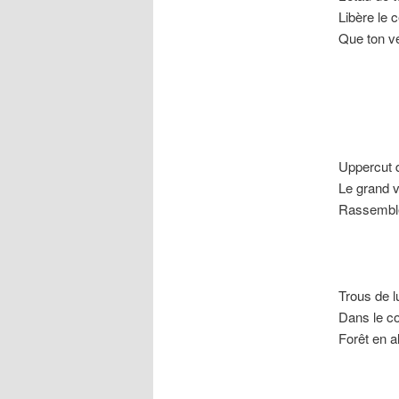
Libère le 
Que ton ve
La noix
Ses dé
Uppercut 
Le grand v
Rassemble
Il esq
Qui s’
Trous de l
Dans le co
Forêt en a
L’auto
Et tou