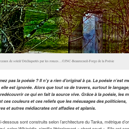
ceaux de soleil/ Déchiquetés par les ronces…©JNC-Beaurecueil-Forge de la Poésie
ez pas la poésie ? Il n’y a rien d’original à ça. La poésie n’est 
elle est ignorée. Alors que tout va de travers, surtout le langage, 
edécouvrir ce qui en fait la source vive. Grâce à la poésie, les 
t ces couleurs et ces reliefs que les mésusages des politiciens,
res et autres médiacrates ont affadies et aplanis.
i-dessous sont construits selon l’architecture du Tanka, métrique d’or
qui, selon Wikipédia, signifie littéralement « chant court ». Elle est 