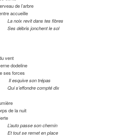
cerveau de l’arbre
ntre accueille
 revit dans tes fibres
bris jonchent le sol
du vent
erne dodeline
 ses forces
uive son trépas
effondre compté dix
umière
rps de la nuit
lerte
 passe son chemin
t se remet en place