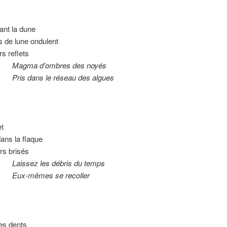
nt la dune
 de lune ondulent
s reflets
 d’ombres des noyés
ans le réseau des algues
et
dans la flaque
rs brisés
z les débris du temps
êmes se recoller
tes dents