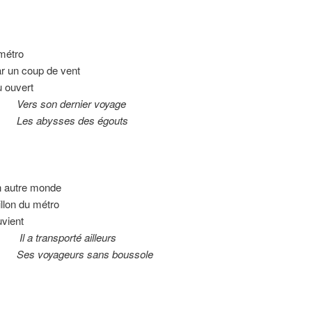
métro
r un coup de vent
 ouvert
on dernier voyage
bysses des égouts
n autre monde
illon du métro
vient
ransporté ailleurs
yageurs sans boussole