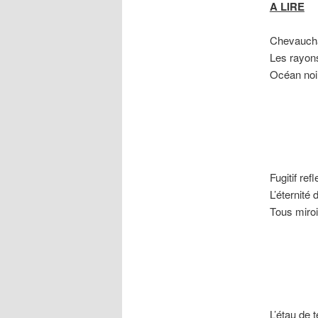
A LIRE
Chevaucha
Les rayons
Océan noir
Magma
Pris d
Fugitif refl
L’éternité 
Tous miroi
Laisse
Eux-m
L’étau de 