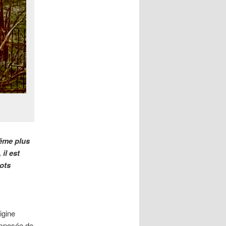
même plus
il est
mots
igine
composée de