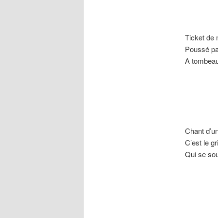
Ticket de 
Poussé pa
A tombeau
Vers s
Les a
Chant d’u
C’est le gr
Qui se sou
Il a t
Ses vo