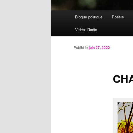
Menu
Blogue politique
Poésie
Aller
principal
Vidéo+Radio
au
contenu
Publié le
juin 27, 2022
principal
CH