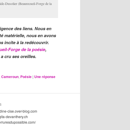
ide-Dusolier (Beaurecueil-Forge de la
lligence des liens. Nous en
té matérielle, nous en avons
incite à la redécouvrir.
eil-Forge de la poésie
,
a cru ses oreilles.
,
Cameroun
,
Poésie
|
Une
réponse
S
dine-cise.over-blog.com
gita-devanthery.ch
serruresdupossible.com/