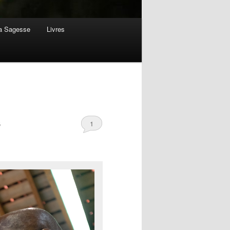
la Sagesse
Livres
s
1