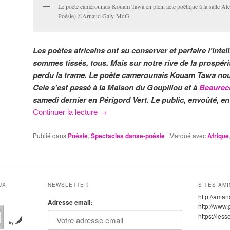
Le poète camerounais Kouam Tawa en plein acte poétique à la salle Alc
Poésie) ©Arnaud Galy-MdG
Les poètes africains ont su conserver et parfaire l’inte
sommes tissés, tous. Mais sur notre rive de la prospéri
perdu la trame. Le poète camerounais Kouam Tawa nous 
Cela s’est passé à la Maison du Goupillou et à
Beaurecu
samedi dernier en Périgord Vert. Le public, envoûté, en 
Continuer la lecture
→
Publié dans
Poésie
,
Spectacles danse-poésie
|
Marqué avec
Afrique
UX
NEWSLETTER
SITES AMI
http://aman
Adresse email:
http://www.
https://les
by