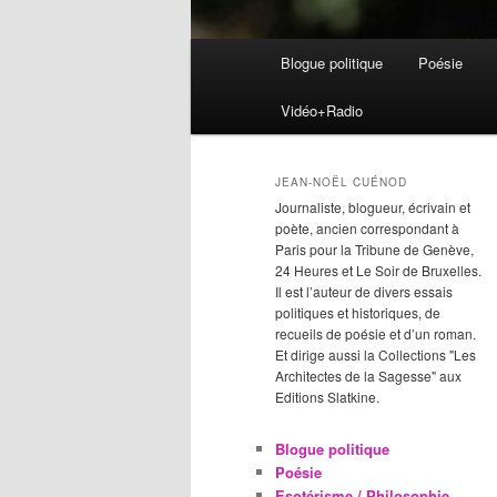
Menu
Blogue politique
Poésie
Aller
Aller
principal
Vidéo+Radio
au
au
contenu
contenu
JEAN-NOËL CUÉNOD
Journaliste, blogueur, écrivain et
principal
secondaire
poète, ancien correspondant à
Paris pour la Tribune de Genève,
24 Heures et Le Soir de Bruxelles.
Il est l’auteur de divers essais
politiques et historiques, de
recueils de poésie et d’un roman.
Et dirige aussi la Collections "Les
Architectes de la Sagesse" aux
Editions Slatkine.
Blogue politique
Poésie
Esotérisme / Philosophie