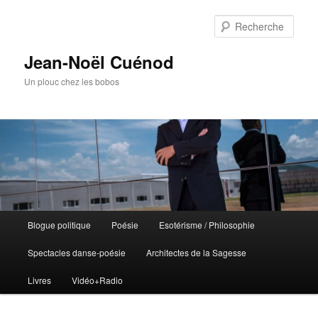
Rech
Jean-Noël Cuénod
Un plouc chez les bobos
Menu
Blogue politique
Poésie
Esotérisme / Philosophie
Aller
principal
Spectacles danse-poésie
Architectes de la Sagesse
au
Livres
Vidéo+Radio
contenu
principal