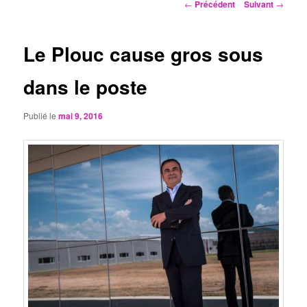
Navigation
←
Précédent
Suivant
→
des
articles
Le Plouc cause gros sous
dans le poste
Publié le
mai 9, 2016