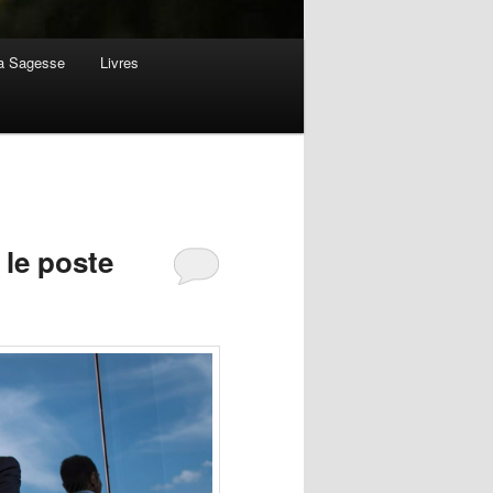
la Sagesse
Livres
 le poste