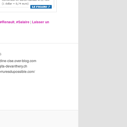
#Renault
,
#Salaire
|
Laisser un
S
dine-cise.over-blog.com
gita-devanthery.ch
serruresdupossible.com/