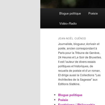
Menu
Blogue politique
Poésie
Aller
Aller
principal
Vidéo+Radio
au
au
contenu
contenu
JEAN-NOËL CUÉNOD
Journaliste, blogueur, écrivain et
principal
secondaire
poète, ancien correspondant à
Paris pour la Tribune de Genève,
24 Heures et Le Soir de Bruxelles.
Il est l’auteur de divers essais
politiques et historiques, de
recueils de poésie et d’un roman.
Et dirige aussi la Collections "Les
Architectes de la Sagesse" aux
Editions Slatkine.
Blogue politique
Poésie
Esotérisme / Philosophie