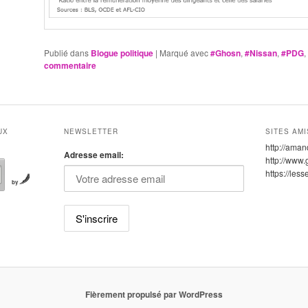
Publié dans
Blogue politique
|
Marqué avec
#Ghosn
,
#Nissan
,
#PDG
,
commentaire
UX
NEWSLETTER
SITES AMI
http://aman
Adresse email:
http://www.
https://les
by
Fièrement propulsé par WordPress