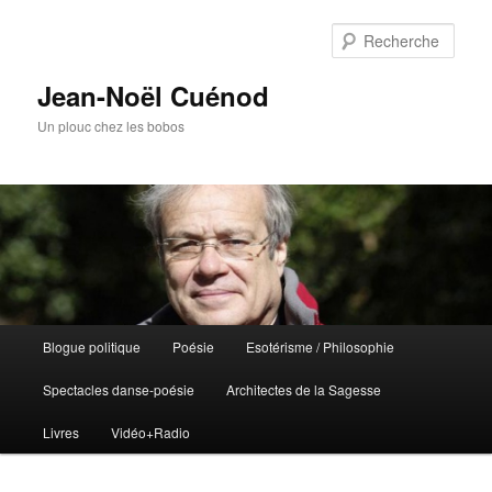
Rech
Jean-Noël Cuénod
Un plouc chez les bobos
Menu
Blogue politique
Poésie
Esotérisme / Philosophie
Aller
Aller
principal
Spectacles danse-poésie
Architectes de la Sagesse
au
au
Livres
Vidéo+Radio
contenu
contenu
principal
secondaire