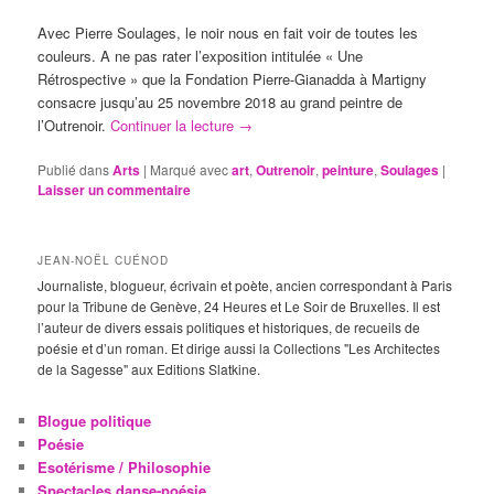
Avec Pierre Soulages, le noir nous en fait voir de toutes les
couleurs. A ne pas rater l’exposition intitulée « Une
Rétrospective » que la Fondation Pierre-Gianadda à Martigny
consacre jusqu’au 25 novembre 2018 au grand peintre de
l’Outrenoir.
Continuer la lecture
→
Publié dans
Arts
|
Marqué avec
art
,
Outrenoir
,
peinture
,
Soulages
|
Laisser un commentaire
JEAN-NOËL CUÉNOD
Journaliste, blogueur, écrivain et poète, ancien correspondant à Paris
pour la Tribune de Genève, 24 Heures et Le Soir de Bruxelles. Il est
l’auteur de divers essais politiques et historiques, de recueils de
poésie et d’un roman. Et dirige aussi la Collections "Les Architectes
de la Sagesse" aux Editions Slatkine.
Blogue politique
Poésie
Esotérisme / Philosophie
Spectacles danse-poésie