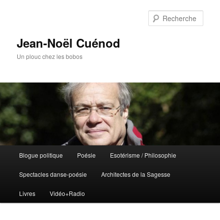
Rech
Jean-Noël Cuénod
Un plouc chez les bobos
Menu
Blogue politique
Poésie
Esotérisme / Philosophie
Aller
Aller
principal
Spectacles danse-poésie
Architectes de la Sagesse
au
au
Livres
Vidéo+Radio
contenu
contenu
principal
secondaire