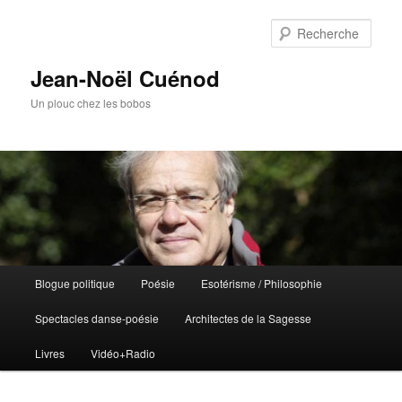
Rech
Jean-Noël Cuénod
Un plouc chez les bobos
Menu
Blogue politique
Poésie
Esotérisme / Philosophie
Aller
Aller
principal
Spectacles danse-poésie
Architectes de la Sagesse
au
au
Livres
Vidéo+Radio
contenu
contenu
principal
secondaire