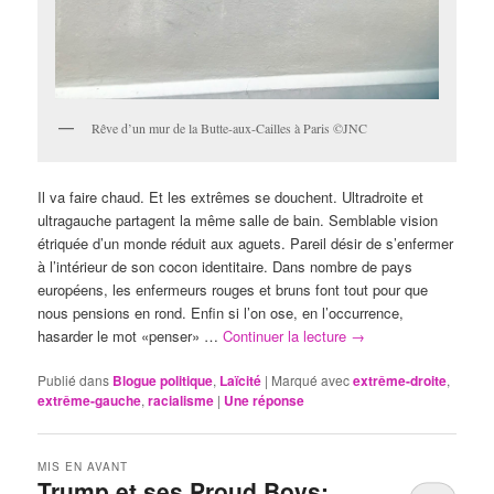
Rêve d’un mur de la Butte-aux-Cailles à Paris ©JNC
Il va faire chaud. Et les extrêmes se douchent. Ultradroite et
ultragauche partagent la même salle de bain. Semblable vision
étriquée d’un monde réduit aux aguets. Pareil désir de s’enfermer
à l’intérieur de son cocon identitaire. Dans nombre de pays
européens, les enfermeurs rouges et bruns font tout pour que
nous pensions en rond. Enfin si l’on ose, en l’occurrence,
hasarder le mot «penser» …
Continuer la lecture
→
Publié dans
Blogue politique
,
Laïcité
|
Marqué avec
extrême-droite
,
extrême-gauche
,
racialisme
|
Une
réponse
MIS EN AVANT
Trump et ses Proud Boys: