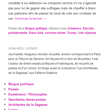
candidat à sa réélection se comporte comme s’il ne s’agissait
pas pour lui de gagner des suffrages mais de chauffer à blanc
ses partisans afin de passer du local de vote aux combats de
rue.
Continuer la lecture
→
Publié dans
Blogue politique
|
Marqué avec
#violence
,
Election
présidentielle
,
Etats-Unis
,
extrême-droite
,
Trump
|
Une
réponse
JEAN-NOËL CUÉNOD
Journaliste, blogueur, écrivain et poète, ancien correspondant à Paris
pour la Tribune de Genève, 24 Heures et Le Soir de Bruxelles. Il est
l’auteur de divers essais politiques et historiques, de recueils de
poésie et d’un roman. Et dirige aussi la Collections "Les Architectes
de la Sagesse" aux Editions Slatkine.
Blogue politique
Poésie
Esotérisme / Philosophie
Spectacles danse-poésie
Architectes de la Sagesse
Livres