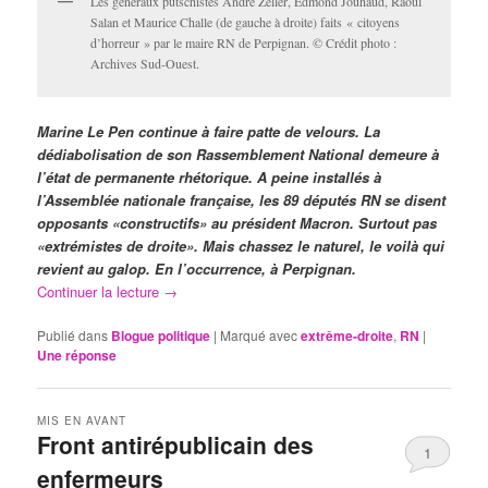
Les généraux putschistes André Zeller, Edmond Jouhaud, Raoul
Salan et Maurice Challe (de gauche à droite) faits « citoyens
d’horreur » par le maire RN de Perpignan. © Crédit photo :
Archives Sud-Ouest.
Marine Le Pen continue à faire patte de velours. La
dédiabolisation de son Rassemblement National demeure à
l’état de permanente rhétorique. A peine installés à
l’Assemblée nationale française, les 89 députés RN se disent
opposants «constructifs» au président Macron. Surtout pas
«extrémistes de droite». Mais chassez le naturel, le voilà qui
revient au galop. En l’occurrence, à Perpignan.
Continuer la lecture
→
Publié dans
Blogue politique
|
Marqué avec
extrême-droite
,
RN
|
Une
réponse
MIS EN AVANT
Front antirépublicain des
1
enfermeurs