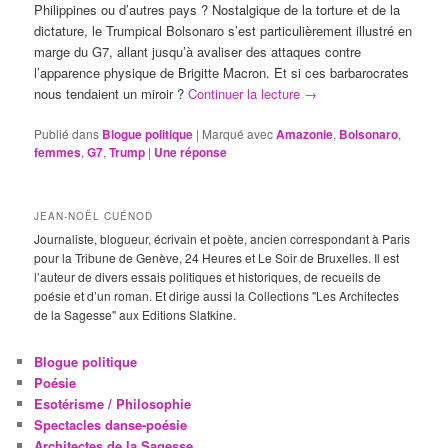
Philippines ou d’autres pays ? Nostalgique de la torture et de la
dictature, le Trumpical Bolsonaro s’est particulièrement illustré en
marge du G7, allant jusqu’à avaliser des attaques contre
l’apparence physique de Brigitte Macron. Et si ces barbarocrates
nous tendaient un miroir ?
Continuer la lecture
→
Publié dans
Blogue politique
|
Marqué avec
Amazonie
,
Bolsonaro
,
femmes
,
G7
,
Trump
|
Une
réponse
JEAN-NOËL CUÉNOD
Journaliste, blogueur, écrivain et poète, ancien correspondant à Paris
pour la Tribune de Genève, 24 Heures et Le Soir de Bruxelles. Il est
l’auteur de divers essais politiques et historiques, de recueils de
poésie et d’un roman. Et dirige aussi la Collections "Les Architectes
de la Sagesse" aux Editions Slatkine.
Blogue politique
Poésie
Esotérisme / Philosophie
Spectacles danse-poésie
Architectes de la Sagesse