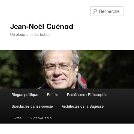
Rech
Jean-Noël Cuénod
Un plouc chez les bobos
Menu
Blogue politique
Poésie
Esotérisme / Philosophie
Aller
Aller
principal
Spectacles danse-poésie
Architectes de la Sagesse
au
au
Livres
Vidéo+Radio
contenu
contenu
principal
secondaire