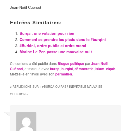
Jean-Noël Cuénod
Entrées Similaires:
Burqa : une votation pour rien
Comment se prendre les pieds dans le #burqini
#Burkini, ordre public et ordre moral
Marine Le Pen passe une mauvaise nuit
Ce contenu a été publié dans
Blogue politique
par
Jean-Noël
Cuénod
, et marqué avec
burqa
,
burqini
,
démocratie
,
islam
,
niqab
.
Mettez-le en favori avec son
permalien
.
3 RÉFLEXIONS SUR «
#BURQA OU PAS? INÉVITABLE MAUVAISE
QUESTION
»