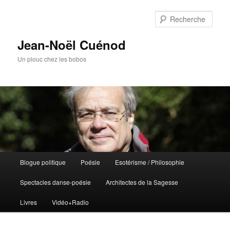
Rech
Jean-Noël Cuénod
Un plouc chez les bobos
Menu
Blogue politique
Poésie
Esotérisme / Philosophie
Aller
principal
Spectacles danse-poésie
Architectes de la Sagesse
au
Livres
Vidéo+Radio
contenu
principal