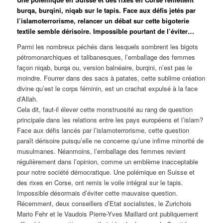
burqa, burqini, niqab sur le tapis. Face aux défis jetés par
l’islamoterrorisme, relancer un débat sur cette bigoterie
textile semble dérisoire. Impossible pourtant de l’éviter…
Parmi les nombreux péchés dans lesquels sombrent les bigots
pétromonarchiques et talibanesques, l’emballage des femmes
façon niqab, burqa ou, version balnéaire, burqini, n’est pas le
moindre. Fourrer dans des sacs à patates, cette sublime création
divine qu’est le corps féminin, est un crachat expulsé à la face
d’Allah.
Cela dit, faut-il élever cette monstruosité au rang de question
principale dans les relations entre les pays européens et l’islam?
Face aux défis lancés par l’islamoterrorisme, cette question
paraît dérisoire puisqu’elle ne concerne qu’une infime minorité de
musulmanes. Néanmoins, l’emballage des femmes revient
régulièrement dans l’opinion, comme un emblème inacceptable
pour notre société démocratique. Une polémique en Suisse et
des rixes en Corse, ont remis le voile intégral sur le tapis.
Impossible désormais d’éviter cette mauvaise question.
Récemment, deux conseillers d’Etat socialistes, le Zurichois
Mario Fehr et le Vaudois Pierre-Yves Maillard ont publiquement