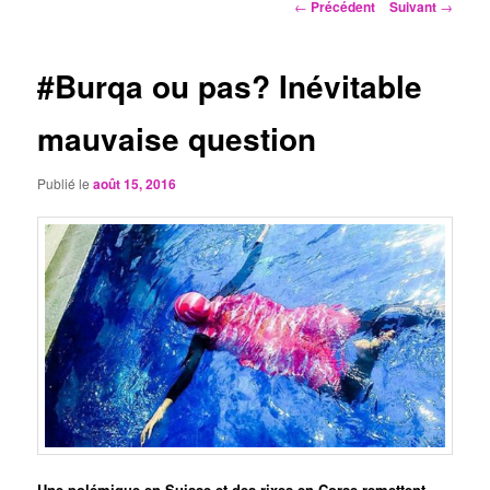
Navigation
←
Précédent
Suivant
→
des
articles
#Burqa ou pas? Inévitable
mauvaise question
Publié le
août 15, 2016
Une polémique en Suisse et des rixes en Corse remettent