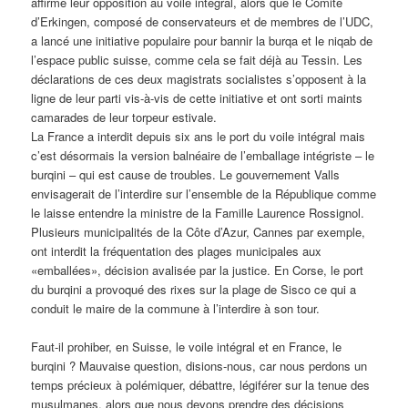
affirmé leur opposition au voile intégral, alors que le Comité
d’Erkingen, composé de conservateurs et de membres de l’UDC,
a lancé une initiative populaire pour bannir la burqa et le niqab de
l’espace public suisse, comme cela se fait déjà au Tessin. Les
déclarations de ces deux magistrats socialistes s’opposent à la
ligne de leur parti vis-à-vis de cette initiative et ont sorti maints
camarades de leur torpeur estivale.
La France a interdit depuis six ans le port du voile intégral mais
c’est désormais la version balnéaire de l’emballage intégriste – le
burqini – qui est cause de troubles. Le gouvernement Valls
envisagerait de l’interdire sur l’ensemble de la République comme
le laisse entendre la ministre de la Famille Laurence Rossignol.
Plusieurs municipalités de la Côte d’Azur, Cannes par exemple,
ont interdit la fréquentation des plages municipales aux
«emballées», décision avalisée par la justice. En Corse, le port
du burqini a provoqué des rixes sur la plage de Sisco ce qui a
conduit le maire de la commune à l’interdire à son tour.
Faut-il prohiber, en Suisse, le voile intégral et en France, le
burqini ? Mauvaise question, disions-nous, car nous perdons un
temps précieux à polémiquer, débattre, légiférer sur la tenue des
musulmanes, alors que nous devons prendre des décisions