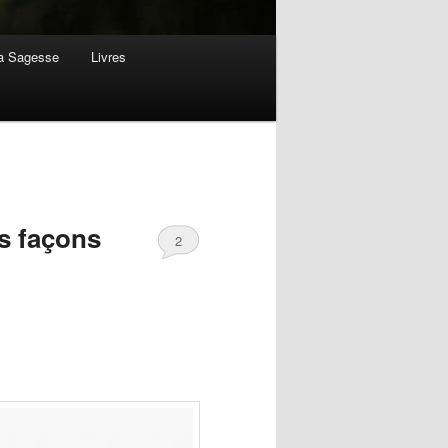
la Sagesse
Livres
is façons
2