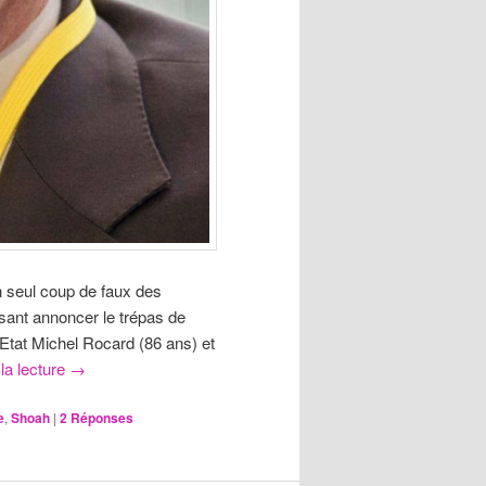
un seul coup de faux des
isant annoncer le trépas de
tat Michel Rocard (86 ans) et
la lecture
→
e
,
Shoah
|
2
Réponses