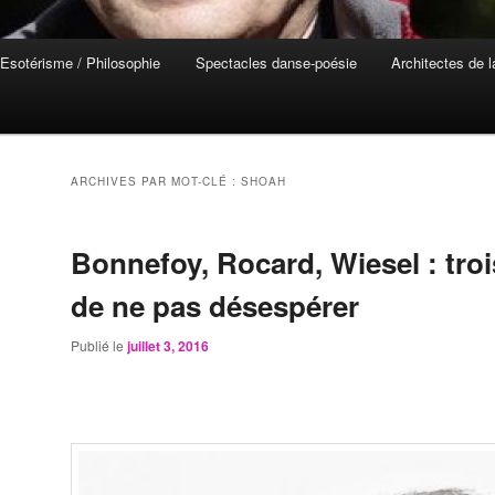
Esotérisme / Philosophie
Spectacles danse-poésie
Architectes de 
ARCHIVES PAR MOT-CLÉ :
SHOAH
Bonnefoy, Rocard, Wiesel : tro
de ne pas désespérer
Publié le
juillet 3, 2016