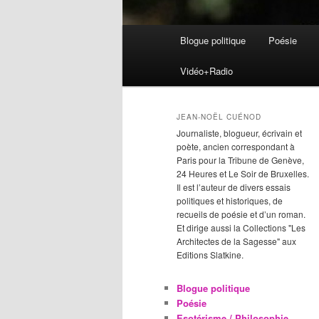
Menu
Blogue politique
Poésie
Aller
Aller
principal
Vidéo+Radio
au
au
contenu
contenu
JEAN-NOËL CUÉNOD
Journaliste, blogueur, écrivain et
principal
secondaire
poète, ancien correspondant à
Paris pour la Tribune de Genève,
24 Heures et Le Soir de Bruxelles.
Il est l’auteur de divers essais
politiques et historiques, de
recueils de poésie et d’un roman.
Et dirige aussi la Collections "Les
Architectes de la Sagesse" aux
Editions Slatkine.
Blogue politique
Poésie
Esotérisme / Philosophie