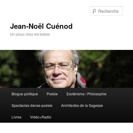
Rech
Jean-Noël Cuénod
Un plouc chez les bobos
Menu
Blogue politique
Poésie
Esotérisme / Philosophie
Aller
Aller
principal
Spectacles danse-poésie
Architectes de la Sagesse
au
au
Livres
Vidéo+Radio
contenu
contenu
principal
secondaire