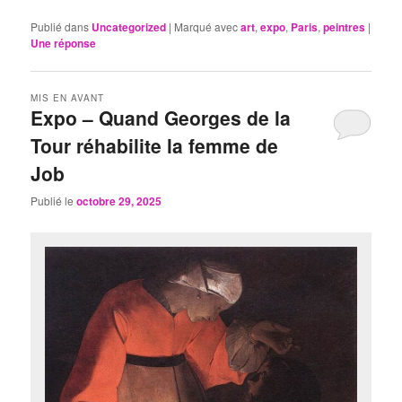
Publié dans
Uncategorized
|
Marqué avec
art
,
expo
,
Paris
,
peintres
|
Une
réponse
MIS EN AVANT
Expo – Quand Georges de la
Tour réhabilite la femme de
Job
Publié le
octobre 29, 2025