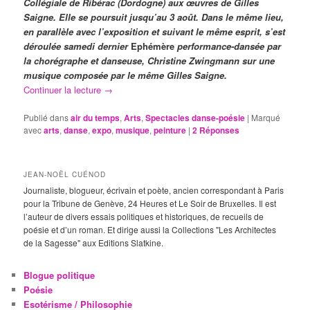
Collégiale de Ribérac (Dordogne) aux œuvres de Gilles
Saigne. Elle se poursuit jusqu’au 3 août. Dans le même lieu,
en parallèle avec l’exposition et suivant le même esprit, s’est
déroulée samedi dernier
Ephémère
performance-dansée par
la chorégraphe et danseuse, Christine Zwingmann sur une
musique composée par le même Gilles Saigne.
Continuer la lecture
→
Publié dans
air du temps
,
Arts
,
Spectacles danse-poésie
|
Marqué
avec
arts
,
danse
,
expo
,
musique
,
peinture
|
2
Réponses
JEAN-NOËL CUÉNOD
Journaliste, blogueur, écrivain et poète, ancien correspondant à Paris
pour la Tribune de Genève, 24 Heures et Le Soir de Bruxelles. Il est
l’auteur de divers essais politiques et historiques, de recueils de
poésie et d’un roman. Et dirige aussi la Collections "Les Architectes
de la Sagesse" aux Editions Slatkine.
Blogue politique
Poésie
Esotérisme / Philosophie