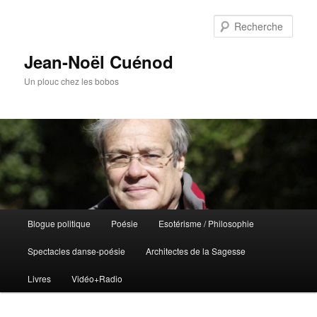
Rech
Jean-Noël Cuénod
Un plouc chez les bobos
Menu
Blogue politique
Poésie
Esotérisme / Philosophie
Aller
principal
Spectacles danse-poésie
Architectes de la Sagesse
au
Livres
Vidéo+Radio
contenu
principal