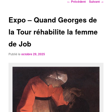
Navigation
←
Précédent
Suivant
→
des
articles
Expo – Quand Georges de
la Tour réhabilite la femme
de Job
Publié le
octobre 29, 2025