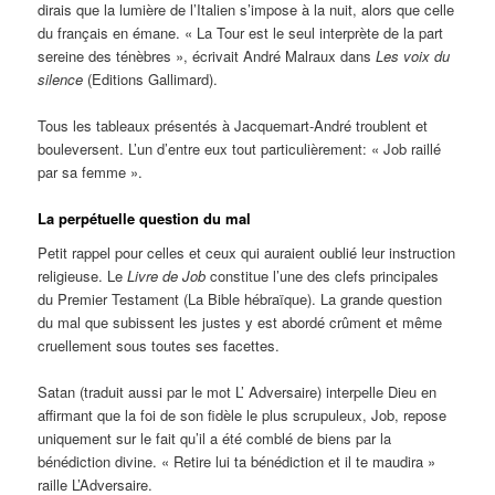
dirais que la lumière de l’Italien s’impose à la nuit, alors que celle
du français en émane. « La Tour est le seul interprète de la part
sereine des ténèbres », écrivait André Malraux dans
Les voix du
silence
(Editions Gallimard).
Tous les tableaux présentés à Jacquemart-André troublent et
bouleversent. L’un d’entre eux tout particulièrement: « Job raillé
par sa femme ».
La perpétuelle question du mal
Petit rappel pour celles et ceux qui auraient oublié leur instruction
religieuse. Le
Livre de Job
constitue l’une des clefs principales
du Premier Testament (La Bible hébraïque). La grande question
du mal que subissent les justes y est abordé crûment et même
cruellement sous toutes ses facettes.
Satan (traduit aussi par le mot L’ Adversaire) interpelle Dieu en
affirmant que la foi de son fidèle le plus scrupuleux, Job, repose
uniquement sur le fait qu’il a été comblé de biens par la
bénédiction divine. « Retire lui ta bénédiction et il te maudira »
raille L’Adversaire.