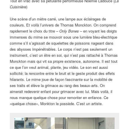
Tout en vrac avec sa pétulante performeuse Noémie Ladouce (
La
Cuisinière
)
Une scène d’un mètre carré, une lampe aux éclairages de
couleurs. Et voilà l’univers de Thomas Monckton. On comprend
rapidement le choix du titre –
Only Bones
– en voyant les doigts
immenses du mime se mouvoir sous une lumière bleu-électrique
comme s’il s’agissait de squelettes de poissons nageant dans
des abysses impénétrables. Le corps n’est pas seulement un
instrument, c’est un être en soi, qui n’est pas rattaché à Thomas
Monckton mais qui vit sa propre existence, autonome. Il est tout
ce que l’on veut animal, plante, jeu vidéo. Le son est aussi
sollicité; la rencontre entre le bruit et le geste produit des effets
hilarants. Le mime joue de façon fascinante sur la mobilité de
ses traits et élève la grimace au rang des beaux-arts. On
aimerait redevenir enfant pour grimacer avec lui. Mais voilà, il
nous manque quelque chose pour remonter en enfance. Ce
«quelque chose», Monkton le possède. C’est un artiste.