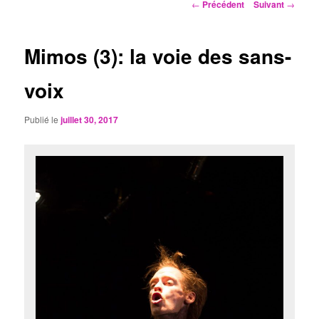
Navigation
←
Précédent
Suivant
→
des
articles
Mimos (3): la voie des sans-
voix
Publié le
juillet 30, 2017