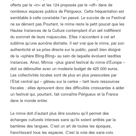
offerts par le «in» et les 124 proposés par le «off» dans de
nombreux espaces publics de Périgueux. Cette fréquentation est
semblable à celle constatée l’an passé. Le succès de ce Festival
ne se dément pas.
Pourtant, le mime reste le petit poucet que les
Hautes Instances de la Culture contemplent d’un œil indifférent
du sommet de leurs majuscules. Elles n’accordent à cet art
sublime qu’une aumône distraite. Il est vrai que le mime, par son
authenticité et sa prise directe sur le public, paraît bien éloigné
de la «sphère Bling-Bling» au sein de laquelle évoluent lesdites
Instances. Ainsi, Mimos ­–plus grand festival du mime d’Europe ­–
doit se débrouiller avec un modeste budget de 425 000 euros.
Les collectivités locales sont de plus en plus pressurées par
l’Etat central qui – gâteau sur la cerise – tarit leurs ressources
fiscales ; elles éprouvent donc des difficultés croissantes à aider
un festival qui, pourtant, fait connaître Périgueux et la France
dans le monde entier.
Le mime doit d’autant plus être soutenu qu’il permet des
échanges culturels intenses sans qu’ils soient arrêtés par la
barrières des langues. C’est un art de toutes les époques,
franchissant tous les espaces. C’est la voie des sans-voix.