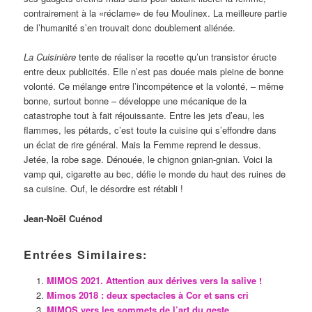
contrairement à la «réclame» de feu Moulinex. La meilleure partie
de l’humanité s’en trouvait donc doublement aliénée.
La Cuisinière
tente de réaliser la recette qu’un transistor éructe
entre deux publicités. Elle n’est pas douée mais pleine de bonne
volonté. Ce mélange entre l’incompétence et la volonté, – même
bonne, surtout bonne ­– développe une mécanique de la
catastrophe tout à fait réjouissante. Entre les jets d’eau, les
flammes, les pétards, c’est toute la cuisine qui s’effondre dans
un éclat de rire général. Mais la Femme reprend le dessus.
Jetée, la robe sage. Dénouée, le chignon gnian-gnian. Voici la
vamp qui, cigarette au bec, défie le monde du haut des ruines de
sa cuisine. Ouf, le désordre est rétabli !
Jean-Noël Cuénod
Entrées Similaires:
MIMOS 2021. Attention aux dérives vers la salive !
Mimos 2018 : deux spectacles à Cor et sans cri
MIMOS vers les sommets de l’art du geste