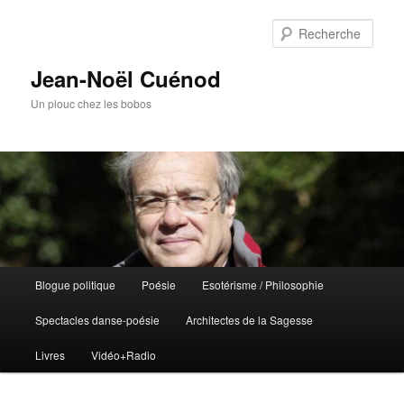
Rech
Jean-Noël Cuénod
Un plouc chez les bobos
Menu
Blogue politique
Poésie
Esotérisme / Philosophie
Aller
principal
Spectacles danse-poésie
Architectes de la Sagesse
au
Livres
Vidéo+Radio
contenu
principal