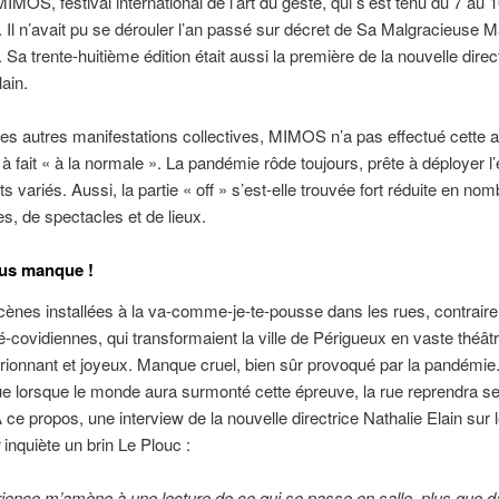
IMOS, festival international de l’art du geste, qui s’est tenu du 7 au 10
 Il n’avait pu se dérouler l’an passé sur décret de Sa Malgracieuse M
 Sa trente-huitième édition était aussi la première de la nouvelle direc
lain.
 des autres manifestations collectives, MIMOS n’a pas effectué cette 
t à fait « à la normale ». La pandémie rôde toujours, prête à déployer l’
s variés. Aussi, la partie « off » s’est-elle trouvée fort réduite en no
, de spectacles et de lieux.
ous manque !
cènes installées à la va-comme-je-te-pousse dans les rues, contrair
-covidiennes, qui transformaient la ville de Périgueux en vaste théâtr
brionnant et joyeux. Manque cruel, bien sûr provoqué par la pandémie. 
e lorsque le monde aura surmonté cette épreuve, la rue reprendra se
e propos, une interview de la nouvelle directrice Nathalie Elain sur l
inquiète un brin Le Plouc :
ence m’amène à une lecture de ce qui se passe en salle, plus que 