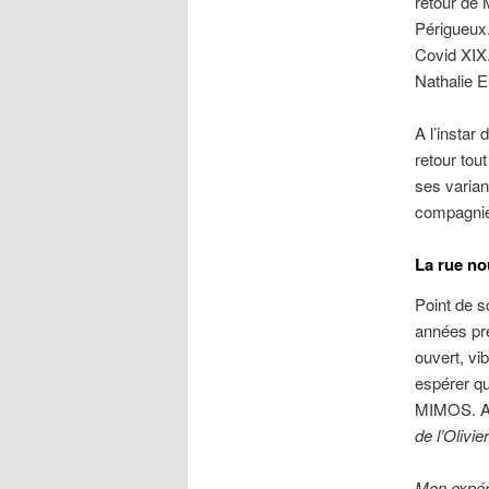
retour de M
Périgueux.
Covid XIX.
Nathalie E
A l’instar
retour tou
ses variant
compagnies
La rue n
Point de s
années pré
ouvert, vi
espérer qu
MIMOS. A c
de l’Olivier
Mon expéri