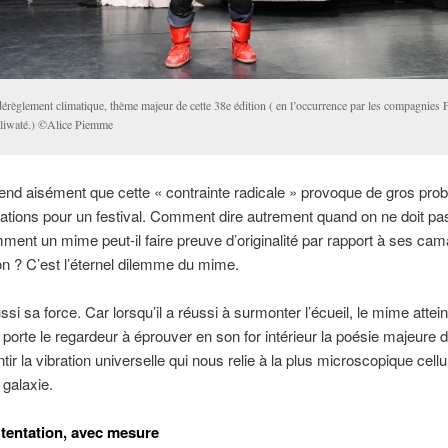
érèglement climatique, thème majeur de cette 38e édition ( en l’occurrence par les compagnies 
liwaté.) ©Alice Piemme
nd aisément que cette « contrainte radicale » provoque de gros pro
ions pour un festival. Comment dire autrement quand on ne doit pas
ment un mime peut-il faire preuve d’originalité par rapport à ses ca
tion ? C’est l’éternel dilemme du mime.
ssi sa force. Car lorsqu’il a réussi à surmonter l’écueil, le mime attein
 porte le regardeur à éprouver en son for intérieur la poésie majeure 
tir la vibration universelle qui nous relie à la plus microscopique cellul
 galaxie.
 tentation, avec mesure