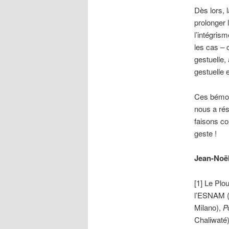
Dès lors, l
prolonger 
l’intégris
les cas – 
gestuelle,
gestuelle e
Ces bémols
nous a rés
faisons co
geste !
Jean-Noë
[1] Le Plo
l’ESNAM (E
Milano),
P
Chaliwaté