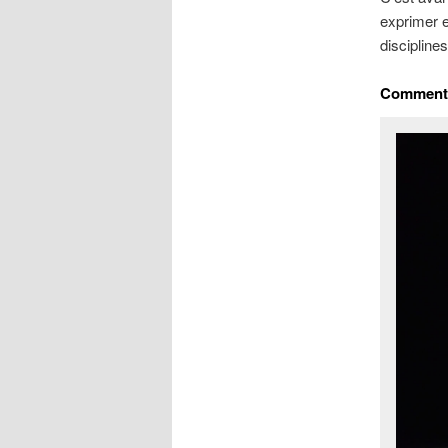
exprimer e
discipline
Comment d