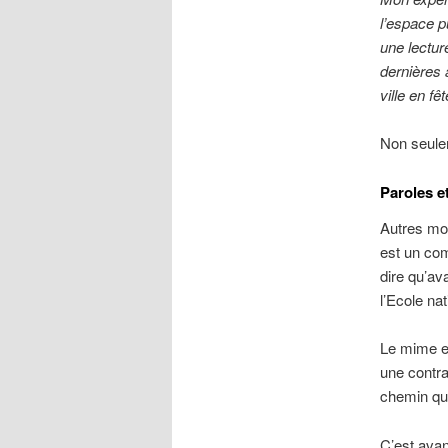
l’espace p
une lectur
dernières 
ville en fêt
Non seulem
Paroles e
Autres mot
est un com
dire qu’av
l’Ecole na
Le mime es
une contra
chemin qui
C’est avan