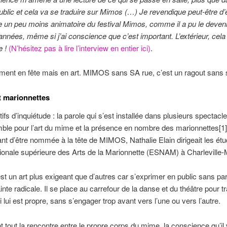
ublic et cela va se traduire sur Mimos (…) Je revendique peut-être d’
e un peu moins animatoire du festival Mimos, comme il a pu le deven
années, même si j’ai conscience que c’est important. L’extérieur, cela
e !
(N’hésitez pas à lire l’interview en entier ici)
.
ent en fête mais en art. MIMOS sans SA rue, c’est un ragout sans s
t marionnettes
ifs d’inquiétude : la parole qui s’est installée dans plusieurs spectacle
ble pour l’art du mime et la présence en nombre des marionnettes
[1]
ant d’être nommée à la tête de MIMOS, Nathalie Elain dirigeait les ét
tionale supérieure des Arts de la Marionnette (ESNAM) à Charleville-
t un art plus exigeant que d’autres car s’exprimer en public sans par
inte radicale. Il se place au carrefour de la danse et du théâtre pour t
 lui est propre, sans s’engager trop avant vers l’une ou vers l’autre.
t tout la rencontre entre le propre corps du mime, la conscience qu’il