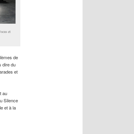
Focus et
blèmes de
 dire du
marades et
t au
du Silence
e et à la