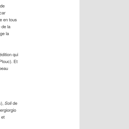
 de
 car
re en tous
 de la
ge la
édition qui
Plouc). Et
beau
s),
Soli
de
ergiorgio
 et