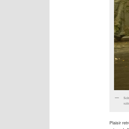
Scè
scè
Plaisir re