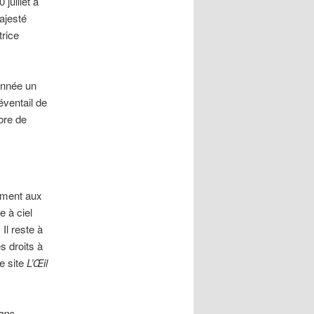
 juillet à
ajesté
trice
année un
éventail de
mbre de
ement aux
e à ciel
Il reste à
s droits à
e site
L’Œil
dans