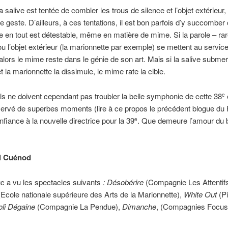
a salive est tentée de combler les trous de silence et l’objet extérieur,
le geste. D’ailleurs, à ces tentations, il est bon parfois d’y succomber
me en tout est détestable, même en matière de mime. Si la parole – ra
ou l’objet extérieur (la marionnette par exemple) se mettent au service
 alors le mime reste dans le génie de son art. Mais si la salive submer
t la marionnette la dissimule, le mime rate la cible.
 ne doivent cependant pas troubler la belle symphonie de cette 38
e
ervé de superbes moments (lire à ce propos le précédent blogue du 
nfiance à la nouvelle directrice pour la 39
. Que demeure l’amour du 
e
l Cuénod
uc a vu les spectacles suivants
: Désobérire
(Compagnie Les Attentif
cole nationale supérieure des Arts de la Marionnette),
White Out
(Pi
oli Dégaine
(Compagnie La Pendue),
Dimanche
, (Compagnies Focus
)