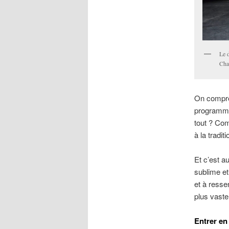
Le d
Cha
On compre
programmat
tout ? Com
à la tradi
Et c’est au
sublime et
et à ressen
plus vaste
Entrer en