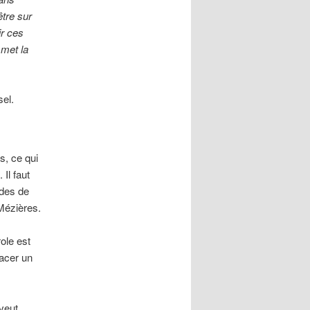
être sur
ir ces
 met la
el.
s, ce qui
. Il faut
udes de
Mézières.
ole est
racer un
 veut