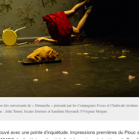
ne très renversante de « Dimanche » présenté par les Compagnies Focus et Chaliwaté (écriture 
ne : Julie Tenret, Sicaire Durieux et Sandrine Heyraud) ©Virginie Meigne
trouvé avec une pointe d’inquiétude. Impressions premières du Plouc 