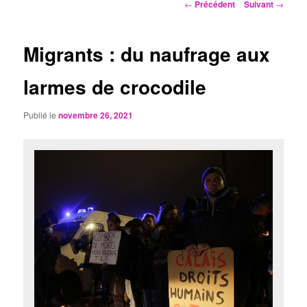
Navigation
←
Précédent
Suivant
→
des
articles
Migrants : du naufrage aux
larmes de crocodile
Publié le
novembre 26, 2021