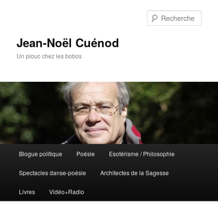
Rech
Jean-Noël Cuénod
Un plouc chez les bobos
Menu
Blogue politique
Poésie
Esotérisme / Philosophie
Aller
principal
Spectacles danse-poésie
Architectes de la Sagesse
au
Livres
Vidéo+Radio
contenu
principal