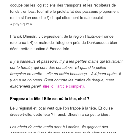
occupé par les logisticiens des transports et les récolteurs de
fonds ; en bas, fourmille le prolétariat des passeurs proprement
(enfin si l’on ose dire !) dit qui effectuent le sale boulot
« physique ».
Franck Dhersin, vice-président de la région Hauts-de-France
(droite ex-LR) et maire de Téteghem près de Dunkerque a bien
décrit cette situation à France-Info :
Il y a passeurs et passeurs. Il y a les petites mains qui travaillent
sur le terrain, qui sont des centaines. Et quand la police
française en arrête – elle en arrête beaucoup – 3-4 jours après, il
y en a de nouveau. C’est comme les trafics de drogue, c’est
exactement pareil
(lire ici l’article complet).
Frappez à la tête ! Elle est où la tête, chef ?
L’élu régional et local veut que l’on frappe à la tête. Et où se
dresse-t-elle, cette tête ? Franck Dhersin a sa petite idée :
Les chefs de cette mafia sont à Londres, ils gagnent des
centaines de millions d’euros chaque jour et ils réinvestissent