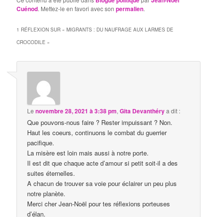
Blogue politique
Jean-Noël
Cuénod
. Mettez-le en favori avec son
permalien
.
1 RÉFLEXION SUR «
MIGRANTS : DU NAUFRAGE AUX LARMES DE
CROCODILE
»
Le
novembre 28, 2021 à 3:38 pm
,
Gita Devanthéry
a dit :
Que pouvons-nous faire ? Rester impuissant ? Non.
Haut les coeurs, continuons le combat du guerrier
pacifique.
La misère est loin mais aussi à notre porte.
Il est dit que chaque acte d’amour si petit soit-il a des
suites éternelles.
A chacun de trouver sa voie pour éclairer un peu plus
notre planète.
Merci cher Jean-Noël pour tes réflexions porteuses
d’élan.