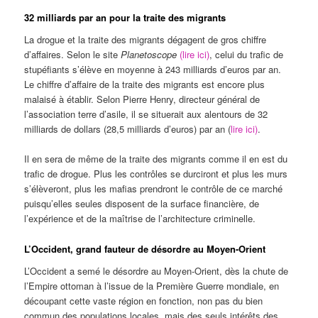
32 milliards par an pour la traite des migrants
La drogue et la traite des migrants dégagent de gros chiffre
d’affaires. Selon le site
Planetoscope
(lire ici)
, celui du trafic de
stupéfiants s’élève en moyenne à 243 milliards d’euros par an.
Le chiffre d’affaire de la traite des migrants est encore plus
malaisé à établir. Selon Pierre Henry, directeur général de
l’association terre d’asile, il se situerait aux alentours de 32
milliards de dollars (28,5 milliards d’euros) par an (
lire ici)
.
Il en sera de même de la traite des migrants comme il en est du
trafic de drogue. Plus les contrôles se durciront et plus les murs
s’élèveront, plus les mafias prendront le contrôle de ce marché
puisqu’elles seules disposent de la surface financière, de
l’expérience et de la maîtrise de l’architecture criminelle.
L’Occident, grand fauteur de désordre au Moyen-Orient
L’Occident a semé le désordre au Moyen-Orient, dès la chute de
l’Empire ottoman à l’issue de la Première Guerre mondiale, en
découpant cette vaste région en fonction, non pas du bien
commun des populations locales, mais des seuls intérêts des