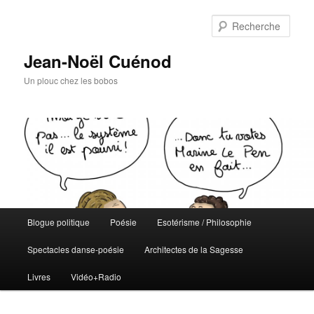
Rech
Jean-Noël Cuénod
Un plouc chez les bobos
Menu
Blogue politique
Poésie
Esotérisme / Philosophie
Aller
principal
Spectacles danse-poésie
Architectes de la Sagesse
au
Livres
Vidéo+Radio
contenu
principal