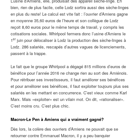
L’usine d’Amiens, elle, produisait des appareil sèche-linge. Eh
bien, rien de plus facile, celle Lodz sortira aussi des sèche-linges
en plus du reste! Le calcul est vite fait : l’ouvrier d’Amiens gagne
en moyenne 35,60 euros de l’heure et son collègue de Lodz
reçoit 8,60 euros pour le même temps de travail, y compris les
cotisations sociales. Whirlpool fermera donc l’usine d’Amiens le
er
1
juin pour délocaliser à Lodz la production des sèche-linges à
Lodz. 286 salariés, rescapés d’autres vagues de licenciements,
passent à la trappe.
Le fait que le groupe Whirlpool a dégagé 815 millions d’euros de
bénéfice pour l’année 2016 ne change rien au sort des Amiénois.
Pour rétribuer ses investisseurs, il faut améliorer ses bénéfices
et pour améliorer ses bénéfices, il faut exploiter toujours plus ses
salariés en les mettant en concurrence. C’est vieux comme Karl
Marx. Mais «exploiter» est un vilain mot. On dit, «rationaliser».
C’est moins cru. C’est plus chic.
Macron-Le Pen à Amiens qui a vraiment gagné?
Dès lors, la colère des ouvriers d’Amiens ne pouvait que se
retourner contre Emmanuel Macron, il y a peu banquier