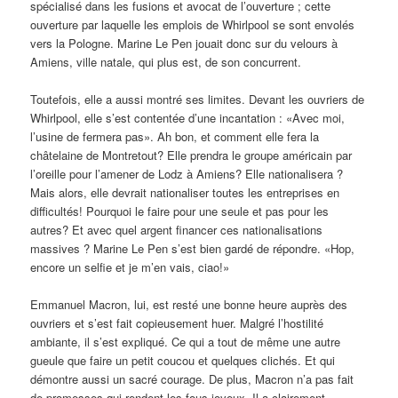
spécialisé dans les fusions et avocat de l’ouverture ; cette
ouverture par laquelle les emplois de Whirlpool se sont envolés
vers la Pologne. Marine Le Pen jouait donc sur du velours à
Amiens, ville natale, qui plus est, de son concurrent.
Toutefois, elle a aussi montré ses limites. Devant les ouvriers de
Whirlpool, elle s’est contentée d’une incantation : «Avec moi,
l’usine de fermera pas». Ah bon, et comment elle fera la
châtelaine de Montretout? Elle prendra le groupe américain par
l’oreille pour l’amener de Lodz à Amiens? Elle nationalisera ?
Mais alors, elle devrait nationaliser toutes les entreprises en
difficultés! Pourquoi le faire pour une seule et pas pour les
autres? Et avec quel argent financer ces nationalisations
massives ? Marine Le Pen s’est bien gardé de répondre. «Hop,
encore un selfie et je m’en vais, ciao!»
Emmanuel Macron, lui, est resté une bonne heure auprès des
ouvriers et s’est fait copieusement huer. Malgré l’hostilité
ambiante, il s’est expliqué. Ce qui a tout de même une autre
gueule que faire un petit coucou et quelques clichés. Et qui
démontre aussi un sacré courage. De plus, Macron n’a pas fait
de promesses qui rendent les fous joyeux. Il a clairement