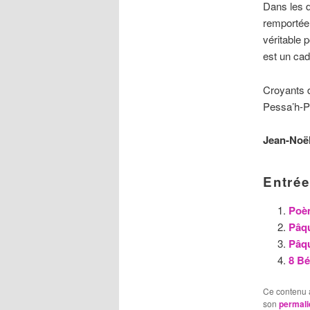
Dans les d
remportée 
véritable 
est un ca
Croyants d
Pessa’h-P
Jean-Noë
Entrée
Poè
Pâqu
Pâqu
8 Bé
Ce contenu 
son
permali