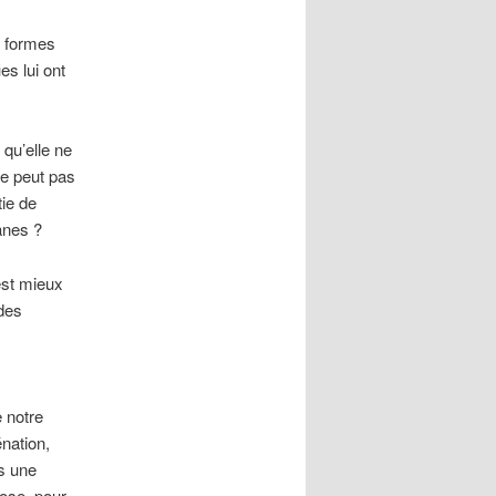
s formes
s lui ont
 qu’elle ne
ne peut pas
tie de
anes ?
est mieux
 des
e notre
énation,
is une
pose, pour