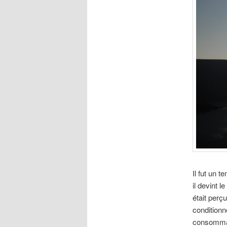
Il fut un t
il devint l
était perç
conditionn
consomma