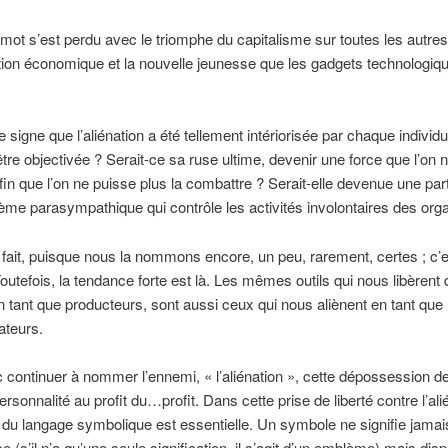
e mot s’est perdu avec le triomphe du capitalisme sur toutes les autre
ion économique et la nouvelle jeunesse que les gadgets technologique
e signe que l’aliénation a été tellement intériorisée par chaque individu
être objectivée ? Serait-ce sa ruse ultime, devenir une force que l’on 
n que l’on ne puisse plus la combattre ? Serait-elle devenue une par
ème parasympathique qui contrôle les activités involontaires des org
 fait, puisque nous la nommons encore, un peu, rarement, certes ; c’
Toutefois, la tendance forte est là. Les mêmes outils qui nous libèrent
 tant que producteurs, sont aussi ceux qui nous aliènent en tant que
teurs.
nc continuer à nommer l’ennemi, « l’aliénation », cette dépossession d
ersonnalité au profit du…profit. Dans cette prise de liberté contre l’ali
ion du langage symbolique est essentielle. Un symbole ne signifie jama
e (s’il n’a qu’une seule signification, il s’agit d’un emblème) mais dis