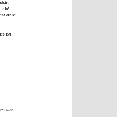
ctoire
nalité
est aliéné
lés par
avori avec