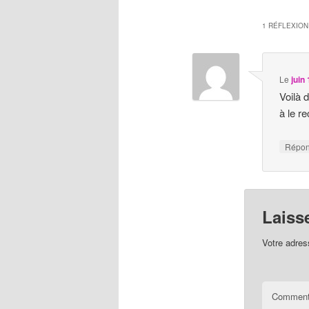
1 RÉFLEXION
Le
juin
Voilà 
à le r
Répo
Laiss
Votre adres
Comment