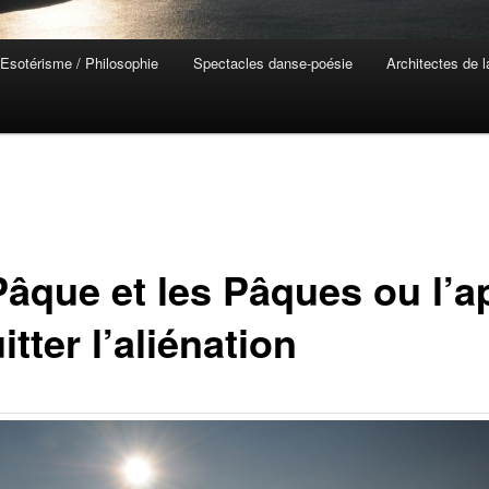
Esotérisme / Philosophie
Spectacles danse-poésie
Architectes de 
Pâque et les Pâques ou l’a
itter l’aliénation