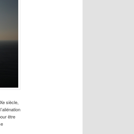
IXe siècle,
l’aliénation
our être
me