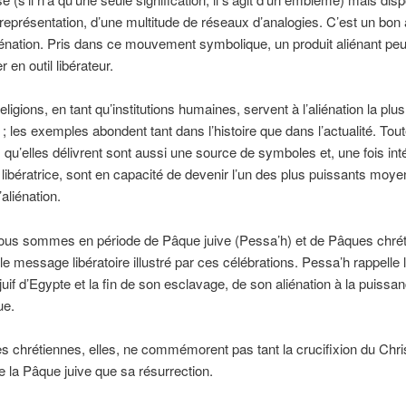
représentation, d’une multitude de réseaux d’analogies. C’est un bon 
liénation. Pris dans ce mouvement symbolique, un produit aliénant peu
 en outil libérateur.
religions, en tant qu’institutions humaines, servent à l’aliénation la plus
; les exemples abondent tant dans l’histoire que dans l’actualité. Tout
u’elles délivrent sont aussi une source de symboles et, une fois in
 libératrice, sont en capacité de devenir l’un des plus puissants moy
’aliénation.
ous sommes en période de Pâque juive (Pessa’h) et de Pâques chrét
e message libératoire illustré par ces célébrations. Pessa’h rappelle 
juif d’Egypte et la fin de son esclavage, de son aliénation à la puissa
ue.
 chrétiennes, elles, ne commémorent pas tant la crucifixion du Chri
la Pâque juive que sa résurrection.