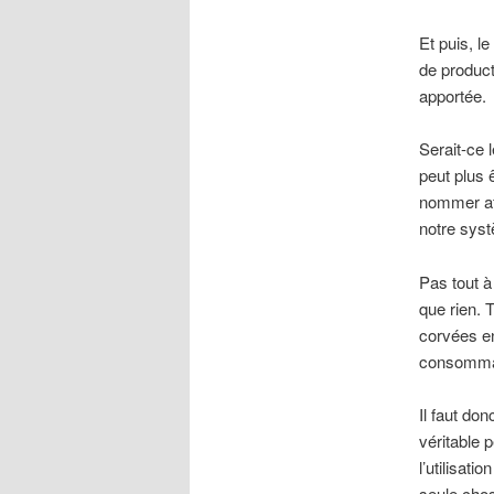
Et puis, l
de product
apportée.
Serait-ce l
peut plus 
nommer afi
notre syst
Pas tout à
que rien. 
corvées en
consomma
Il faut do
véritable p
l’utilisat
seule chos