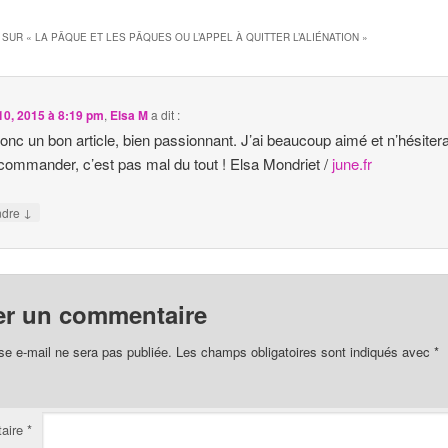
 SUR «
LA PÂQUE ET LES PÂQUES OU L’APPEL À QUITTER L’ALIÉNATION
»
 10, 2015 à 8:19 pm
,
Elsa M
a dit :
donc un bon article, bien passionnant. J’ai beaucoup aimé et n’hésiter
ecommander, c’est pas mal du tout ! Elsa Mondriet /
june.fr
↓
ndre
er un commentaire
se e-mail ne sera pas publiée.
Les champs obligatoires sont indiqués avec
*
aire
*