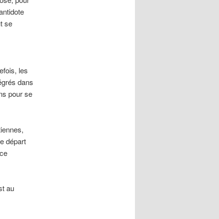
antidote
t se
efois, les
tégrés dans
ens pour se
iennes,
le départ
nce
st au