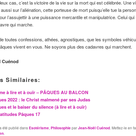
eux cas, c’est la victoire de la vie sur la mort qui est célébrée. Une vi
aussi sur l’aliénation, cette porteuse de mort puisqu’elle tue la person
pour l’assujettir à une puissance mercantile et manipulatrice. Celui qui 
davre qui marche.
e toutes confessions, athées, agnostiques, que les symboles véhicu
âques vivent en vous. Ne soyons plus des cadavres qui marchent.
l Cuénod
s Similaires:
me à lire et à ouïr – PÂQUES AU BALCON
es 2022 : le Christ malmené par ses Judas
es et le baiser du silence (à lire et à ouïr)
atitudes Pâques 17
a été publié dans
Esotérisme
,
Philosophie
par
Jean-Noël Cuénod
. Mettez-le en f
en
.