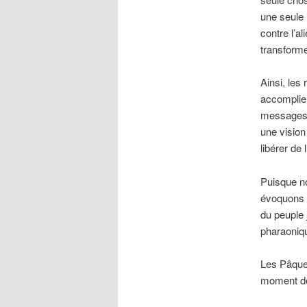
une seule 
contre l’a
transformer
Ainsi, les 
accomplie 
messages q
une vision
libérer de l
Puisque n
évoquons l
du peuple 
pharaoniq
Les Pâques
moment de 