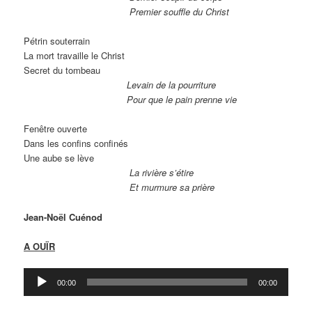
Premier souffle du Christ
Pétrin souterrain
La mort travaille le Christ
Secret du tombeau
Levain de la pourriture
Pour que le pain prenne vie
Fenêtre ouverte
Dans les confins confinés
Une aube se lève
La rivière s’étire
Et murmure sa prière
Jean-Noël Cuénod
A OUÏR
Lecteur
00:00
00:00
audio