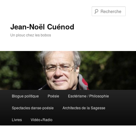
Rech
Jean-Noël Cuénod
Un plouc chez les bobos
Menu
Blogue politique
Poésie
Esotérisme / Philosophie
Aller
principal
Spectacles danse-poésie
Architectes de la Sagesse
au
Livres
Vidéo+Radio
contenu
principal