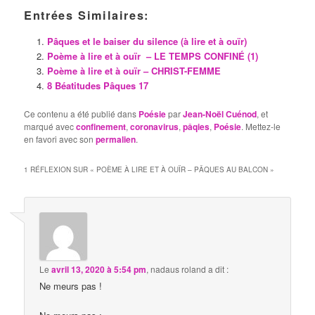
Entrées Similaires:
Pâques et le baiser du silence (à lire et à ouïr)
Poème à lire et à ouïr ­– LE TEMPS CONFINÉ (1)
Poème à lire et à ouïr – CHRIST-FEMME
8 Béatitudes Pâques 17
Ce contenu a été publié dans
Poésie
par
Jean-Noël Cuénod
, et
marqué avec
confinement
,
coronavirus
,
pâqies
,
Poésie
. Mettez-le
en favori avec son
permalien
.
1 RÉFLEXION SUR «
POÈME À LIRE ET À OUÏR – PÂQUES AU BALCON
»
Le
avril 13, 2020 à 5:54 pm
,
nadaus roland
a dit :
Ne meurs pas !