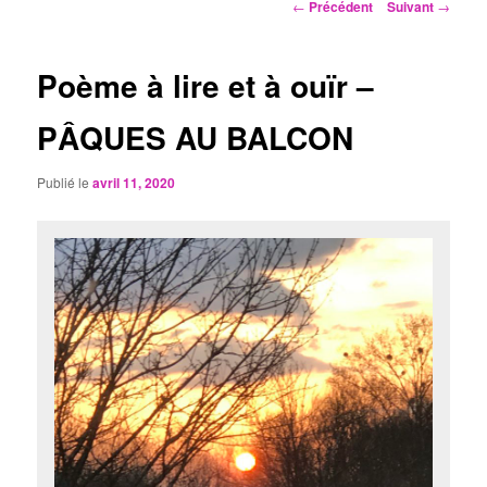
Navigation
←
Précédent
Suivant
→
des
articles
Poème à lire et à ouïr –
PÂQUES AU BALCON
Publié le
avril 11, 2020