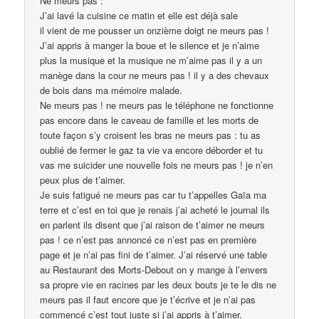
Ne meurs pas :
J’ai lavé la cuisine ce matin et elle est déjà sale
il vient de me pousser un onzième doigt ne meurs pas !
J’ai appris à manger la boue et le silence et je n’aime
plus la musique et la musique ne m’aime pas il y a un
manège dans la cour ne meurs pas ! il y a des chevaux
de bois dans ma mémoire malade.
Ne meurs pas ! ne meurs pas le téléphone ne fonctionne
pas encore dans le caveau de famille et les morts de
toute façon s’y croisent les bras ne meurs pas : tu as
oublié de fermer le gaz ta vie va encore déborder et tu
vas me suicider une nouvelle fois ne meurs pas ! je n’en
peux plus de t’aimer.
Je suis fatigué ne meurs pas car tu t’appelles Gaïa ma
terre et c’est en toi que je renais j’ai acheté le journal ils
en parlent ils disent que j’ai raison de t’aimer ne meurs
pas ! ce n’est pas annoncé ce n’est pas en première
page et je n’ai pas fini de t’aimer. J’ai réservé une table
au Restaurant des Morts-Debout on y mange à l’envers
sa propre vie en racines par les deux bouts je te le dis ne
meurs pas il faut encore que je t’écrive et je n’ai pas
commencé c’est tout juste si j’ai appris à t’aimer.