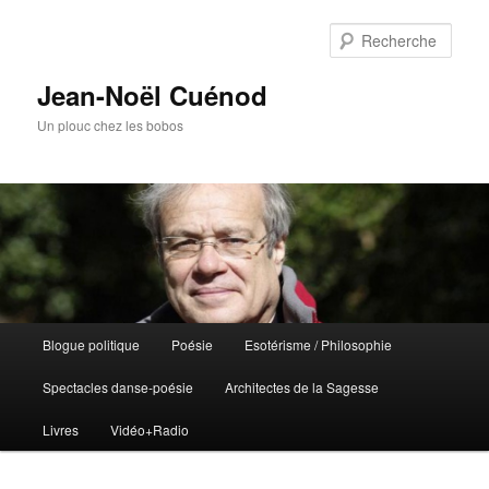
Rech
Jean-Noël Cuénod
Un plouc chez les bobos
Menu
Blogue politique
Poésie
Esotérisme / Philosophie
Aller
principal
Spectacles danse-poésie
Architectes de la Sagesse
au
Livres
Vidéo+Radio
contenu
principal