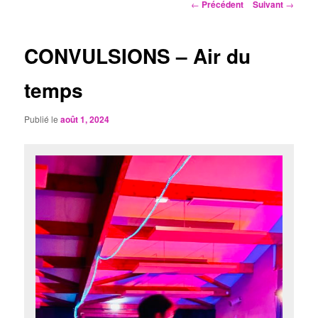
Navigation
←
Précédent
Suivant
→
des
articles
CONVULSIONS – Air du
temps
Publié le
août 1, 2024