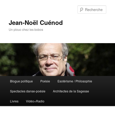
Rech
Jean-Noël Cuénod
Un plouc chez les bobos
Menu
Blogue politique
Poésie
Esotérisme / Philosophie
Aller
principal
Spectacles danse-poésie
Architectes de la Sagesse
au
Livres
Vidéo+Radio
contenu
principal