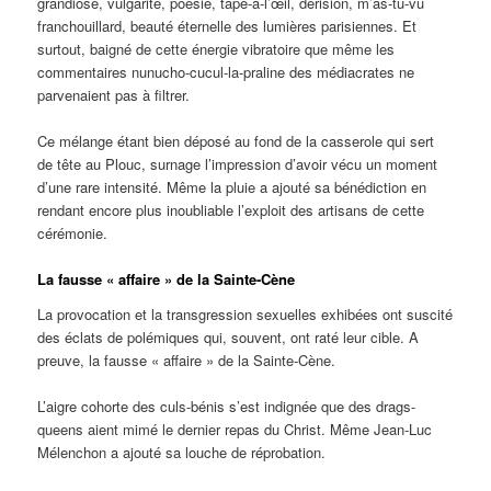
grandiose, vulgarité, poésie, tape-à-l’œil, dérision, m’as-tu-vu
franchouillard, beauté éternelle des lumières parisiennes. Et
surtout, baigné de cette énergie vibratoire que même les
commentaires nunucho-cucul-la-praline des médiacrates ne
parvenaient pas à filtrer.
Ce mélange étant bien déposé au fond de la casserole qui sert
de tête au Plouc, surnage l’impression d’avoir vécu un moment
d’une rare intensité. Même la pluie a ajouté sa bénédiction en
rendant encore plus inoubliable l’exploit des artisans de cette
cérémonie.
La fausse « affaire » de la Sainte-Cène
La provocation et la transgression sexuelles exhibées ont suscité
des éclats de polémiques qui, souvent, ont raté leur cible. A
preuve, la fausse « affaire » de la Sainte-Cène.
L’aigre cohorte des culs-bénis s’est indignée que des drags-
queens aient mimé le dernier repas du Christ. Même Jean-Luc
Mélenchon a ajouté sa louche de réprobation.