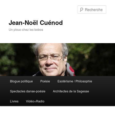
Rech
Jean-Noël Cuénod
Un plouc chez les bobos
Menu
Blogue politique
Poésie
Esotérisme / Philosophie
Aller
Aller
principal
Spectacles danse-poésie
Architectes de la Sagesse
au
au
Livres
Vidéo+Radio
contenu
contenu
principal
secondaire