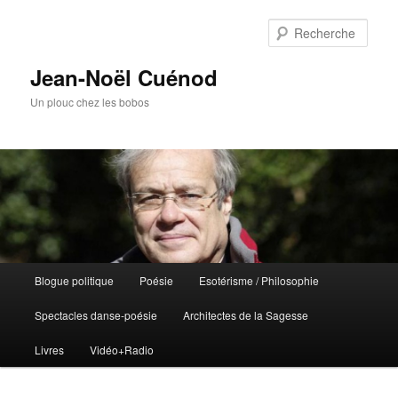
Rech
Jean-Noël Cuénod
Un plouc chez les bobos
Menu
Blogue politique
Poésie
Esotérisme / Philosophie
Aller
Aller
principal
Spectacles danse-poésie
Architectes de la Sagesse
au
au
Livres
Vidéo+Radio
contenu
contenu
principal
secondaire