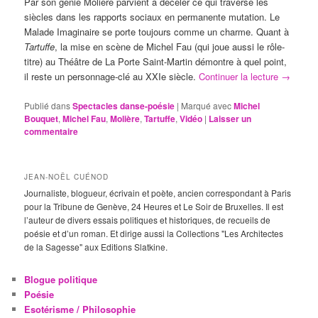
Par son génie Molière parvient à déceler ce qui traverse les
siècles dans les rapports sociaux en permanente mutation. Le
Malade Imaginaire se porte toujours comme un charme. Quant à
Tartuffe
, la mise en scène de Michel Fau (qui joue aussi le rôle-
titre) au Théâtre de La Porte Saint-Martin démontre à quel point,
il reste un personnage-clé au XXIe siècle.
Continuer la lecture
→
Publié dans
Spectacles danse-poésie
|
Marqué avec
Michel
Bouquet
,
Michel Fau
,
Molière
,
Tartuffe
,
Vidéo
|
Laisser un
commentaire
JEAN-NOËL CUÉNOD
Journaliste, blogueur, écrivain et poète, ancien correspondant à Paris
pour la Tribune de Genève, 24 Heures et Le Soir de Bruxelles. Il est
l’auteur de divers essais politiques et historiques, de recueils de
poésie et d’un roman. Et dirige aussi la Collections "Les Architectes
de la Sagesse" aux Editions Slatkine.
Blogue politique
Poésie
Esotérisme / Philosophie