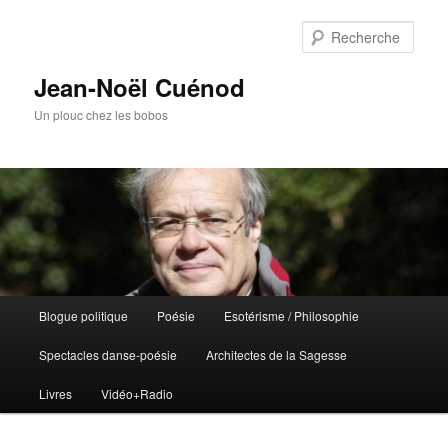
Rech
Jean-Noël Cuénod
Un plouc chez les bobos
Menu
Blogue politique
Poésie
Esotérisme / Philosophie
Aller
Aller
principal
Spectacles danse-poésie
Architectes de la Sagesse
au
au
Livres
Vidéo+Radio
contenu
contenu
principal
secondaire