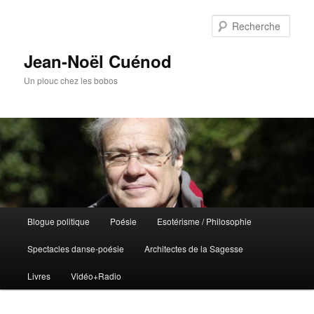
Rech
Jean-Noël Cuénod
Un plouc chez les bobos
Menu
Blogue politique
Poésie
Esotérisme / Philosophie
Aller
Aller
principal
Spectacles danse-poésie
Architectes de la Sagesse
au
au
Livres
Vidéo+Radio
contenu
contenu
principal
secondaire