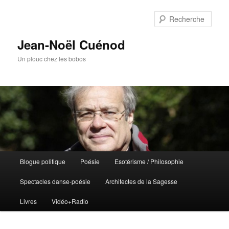
Rech
Jean-Noël Cuénod
Un plouc chez les bobos
Menu
Blogue politique
Poésie
Esotérisme / Philosophie
Aller
principal
Spectacles danse-poésie
Architectes de la Sagesse
au
Livres
Vidéo+Radio
contenu
principal