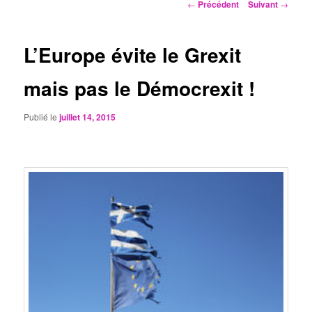
Navigation
←
Précédent
Suivant
→
des
articles
L’Europe évite le Grexit
mais pas le Démocrexit !
Publié le
juillet 14, 2015