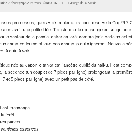
istine Z chorégraphie les mots. ©BEAURECUEIL-Forge de la poésie
ausses promesses, quels vrais reniements nous réserve la Cop26 ? 
à en avoir une petite idée. Transformer le mensonge en songe pour
 par le vecteur de la poésie, entrer en forêt comme jadis certains entra
ous sommes toutes et tous des chamans qui s’ignorent. Nouvelle sér
e, à ouïr, à voir.
ique née au Japon le tanka est l’ancêtre oublié du haïku. Il est com
e, la seconde (un couplet de 7 pieds par ligne) prolongeant la premièr
, 7 et 5 pieds par ligne) avec un petit pas de côté.
t est mensonge
la forêt
res parlent
elles essences