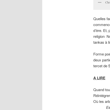
Chr
Quelles f
commence 
d’ère. Et,
religion N
tankas à lir
Forme poét
deux parti
tercet de 5
A LIRE
Quand tou
Réintégrer 
Où les arb
Essenti