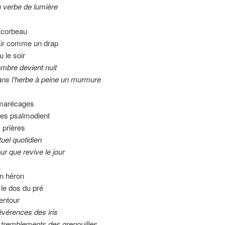
e de lumière
e corbeau
’air comme un drap
u le soir
 devient nuit
herbe à peine un murmure
marécages
tes psalmodient
 prières
quotidien
e revive le jour
un héron
 le dos du pré
entour
ces des iris
lements des grenouilles