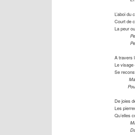
L’aboi du 
Court de co
La peur ou
Peur et
Persévé
A travers 
Le visage
Se reconst
Mais le 
Pour eff
De joies 
Les pierre
Qu’elles cr
Mais qu
Dans le