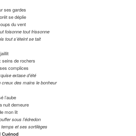
ur ses gardes
orêt se déplie
coups du vent
sonne tout frissonne
t s’éteint se tait
illit
x seins de rochers
ses complices
 extase d’été
x des mains le bonheur
sé l’aube
a nuit demeure
e mon lit
r sous l’édredon
s et ses sortilèges
l Cuénod