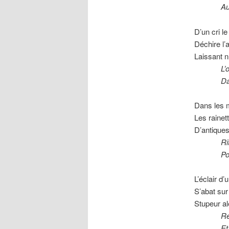
Au verb
D’un cri l
Déchire l
Laissant n
L’ombre
Dans l’
Dans les 
Les rainet
D’antiques
Rituel 
Pour qu
L’éclair d’
S’abat sur
Stupeur al
Révéren
Et tremb