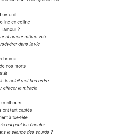
chevreuil
lline en colline
 l’amour ?
 amour même voix
rer dans la vie
la brume
 de nos morts
ruit
soleil met bon ordre
acer le miracle
de malheurs
s ont tant captés
ient à tue-tête
i peut les écouter
 silence des sourds ?