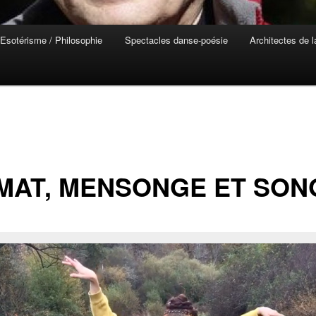
Esotérisme / Philosophie
Spectacles danse-poésie
Architectes de 
MAT, MENSONGE ET SON