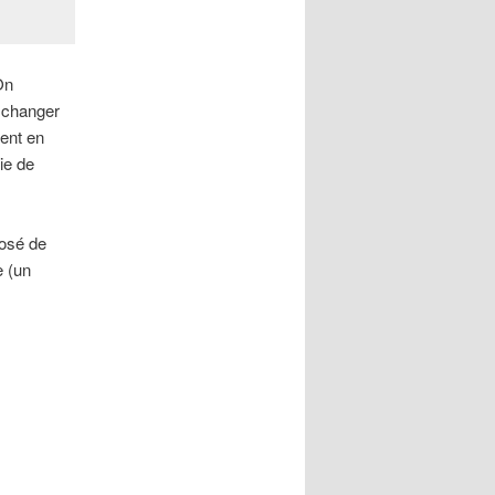
On
 changer
ient en
ie de
posé de
e (un