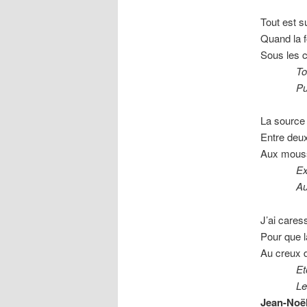
Tout est s
Quand la f
Sous les 
Tout foi
Puis tou
La source ja
Entre deu
Aux mous
Exquise
Au creu
J’ai cares
Pour que l
Au creux d
Etouffe
Le temp
Jean-Noë