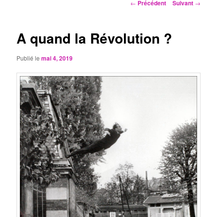
Navigation
←
Précédent
Suivant
→
des
articles
A quand la Révolution ?
Publié le
mai 4, 2019