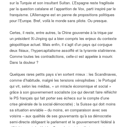
sur la Turquie et son insultant Sultan. L’Espagne reste fragilisée
par la question catalane et l’apparition de Vox, parti inspiré par le
franquisme. L’Allemagne est en panne de propositions politiques
pour l’Europe. Bref, voilà le monde sans pilote. Ou presque.
Certes, il reste, entre autres, la Chine gouvernée à la trique par
un président Xi-Jinping qui a bien compris les enjeux du contexte
géopolitique actuel. Mais enfin, il s’agit d’un pays qui conjugue
deux fléaux, l’hypercapitalisme assoiffé et la tyrannie stalinienne.
Comme toutes les contradictions, celle-ci est appelée à mourir.
Dans la douleur ?
Quelques rares petits pays s’en sortent mieux : les Scandinaves,
comme d’habitude, malgré les tensions xénophobes ; le Portugal
qui vit, selon les médias, « un miracle économique et social »
grâce à son gouvernement socialiste (ce qui devrait faire réfléchir
le PS français qui fait porter ses échecs sur le compte d’une
crise générale de la social-démocratie) ; la Suisse qui doit moins
sa situation enviable – du moins, en comparaison avec ses
voisins – aux qualités de ses gouvernants qu’à sa démocratie
semi-directe obligeant le parlement et le gouvernement fédéral à