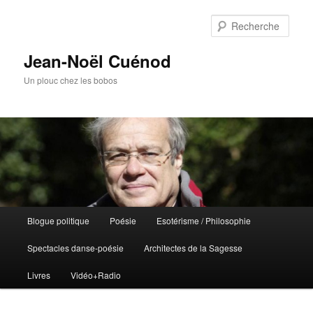
Rech
Jean-Noël Cuénod
Un plouc chez les bobos
Menu
Blogue politique
Poésie
Esotérisme / Philosophie
Aller
principal
Spectacles danse-poésie
Architectes de la Sagesse
au
Livres
Vidéo+Radio
contenu
principal