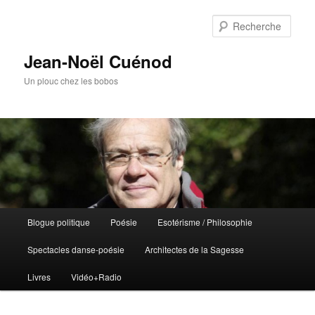
Rech
Jean-Noël Cuénod
Un plouc chez les bobos
Menu
Blogue politique
Poésie
Esotérisme / Philosophie
Aller
principal
Spectacles danse-poésie
Architectes de la Sagesse
au
Livres
Vidéo+Radio
contenu
principal