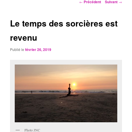
Navigation
←
Précédent
Suivant
→
des
articles
Le temps des sorcières est
revenu
Publié le
février 26, 2019
Photo JNC