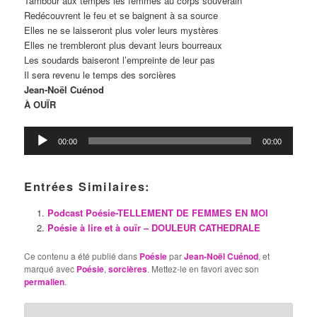
Tambour aux tempes les femmes au corps souverain
Redécouvrent le feu et se baignent à sa source
Elles ne se laisseront plus voler leurs mystères
Elles ne trembleront plus devant leurs bourreaux
Les soudards baiseront l’empreinte de leur pas
Il sera revenu le temps des sorcières
Jean-Noël Cuénod
À OUÏR
Lecteur
00:00
00:00
audio
Entrées Similaires:
Podcast Poésie-TELLEMENT DE FEMMES EN MOI
Poésie à lire et à ouïr – DOULEUR CATHEDRALE
Ce contenu a été publié dans
Poésie
par
Jean-Noël Cuénod
, et
marqué avec
Poésie
,
sorcières
. Mettez-le en favori avec son
permalien
.