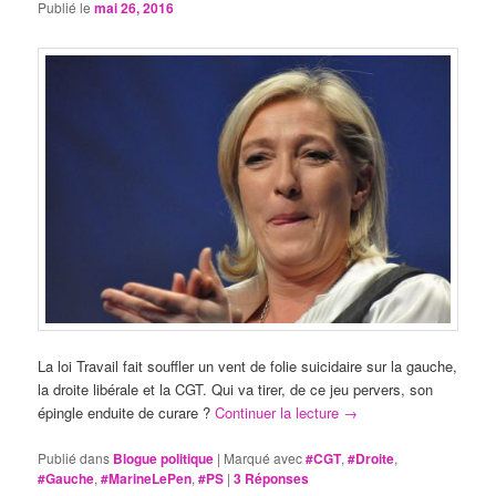
Publié le
mai 26, 2016
La loi Travail fait souffler un vent de folie suicidaire sur la gauche,
la droite libérale et la CGT. Qui va tirer, de ce jeu pervers, son
épingle enduite de curare ?
Continuer la lecture
→
Publié dans
Blogue politique
|
Marqué avec
#CGT
,
#Droite
,
#Gauche
,
#MarineLePen
,
#PS
|
3
Réponses