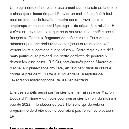
Un programme qui se place résolument sur le terrain de la droite
« classique » incarnée par LR, avec un mot-clé asséné à tout
bout de champ : le travail. Il faudra donc « travailler plus
longtemps en repoussant l’âge légal » du départ à la retraite. Et
« c’est en travaillant plus que nous sauverons le modèle social
français.». Gare aux feignants de chômeurs : « Ceux qui ne
mèneront pas une recherche active (sous-entendu d’emploi)
verront leurs allocations suspendues ». Cette règle existe déjà
mais pourquoi se priver d’une petite gonflette de pectoraux
devant les cinq nains LR ? Qui, fort énervés par ce Macron qui
piétine leur plate-bande droitière, en rajoutent dans la critique
contre le président. Quitte à surjouer dans le registre de
l’exécration macronophobe, tel Xavier Bertrand.
Enervés sont-ils aussi par l’ancien premier ministre de Macron
Edouard Philippe – qui roule pour son ancien patron, du moins en
vue de 2022 –, fondateur du parti Horizons qui déroule un
programme de droite que ne pourraient pas renier les électeurs
LR.
Les peaux de banane de la rancœur