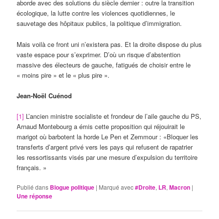
aborde avec des solutions du siècle dernier : outre la transition
écologique, la lutte contre les violences quotidiennes, le
sauvetage des hôpitaux publics, la politique d’immigration.
Mais voilà ce front uni n’existera pas. Et la droite dispose du plus
vaste espace pour s’exprimer. D’où un risque d’abstention
massive des électeurs de gauche, fatigués de choisir entre le
« moins pire » et le « plus pire ».
Jean-Noël Cuénod
[1]
L’ancien ministre socialiste et frondeur de l’aile gauche du PS,
Arnaud Montebourg a émis cette proposition qui réjouirait le
marigot où barbotent la horde Le Pen et Zemmour : «Bloquer les
transferts d’argent privé vers les pays qui refusent de rapatrier
les ressortissants visés par une mesure d’expulsion du territoire
français. »
Publié dans
Blogue politique
|
Marqué avec
#Droite
,
LR
,
Macron
|
Une
réponse