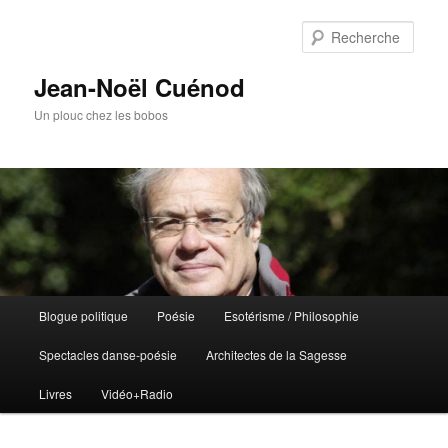
Rech
Jean-Noël Cuénod
Un plouc chez les bobos
Menu
Blogue politique
Poésie
Esotérisme / Philosophie
Aller
Aller
principal
Spectacles danse-poésie
Architectes de la Sagesse
au
au
Livres
Vidéo+Radio
contenu
contenu
principal
secondaire