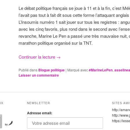
Le débat politique français se joue à 11 et à la fin, c’est
l’avait pas tout à fait dit sous cette forme l’attaquant angla
L’Insoumis numéro 1 sait jouer sur tous les registres : ang
avec les cinq favoris, plus rond dans le second avec l’ens
revanche, Marine Le Pen a passé une très mauvaise nuit, d
marathon politique organisé sur la TNT.
Continuer la lecture
→
Publié dans
Blogue politique
|
Marqué avec
#MarineLePen
,
asseline
Laisser un commentaire
UX
NEWSLETTER
SITES AMI
http://aman
Adresse email:
http://www.
https://les
by