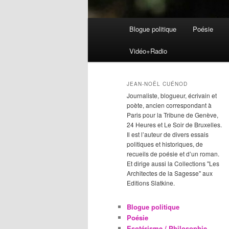
Menu
Blogue politique
Poésie
Aller
Aller
principal
Vidéo+Radio
au
au
contenu
contenu
JEAN-NOËL CUÉNOD
Journaliste, blogueur, écrivain et
principal
secondaire
poète, ancien correspondant à
Paris pour la Tribune de Genève,
24 Heures et Le Soir de Bruxelles.
Il est l’auteur de divers essais
politiques et historiques, de
recueils de poésie et d’un roman.
Et dirige aussi la Collections "Les
Architectes de la Sagesse" aux
Editions Slatkine.
Blogue politique
Poésie
Esotérisme / Philosophie