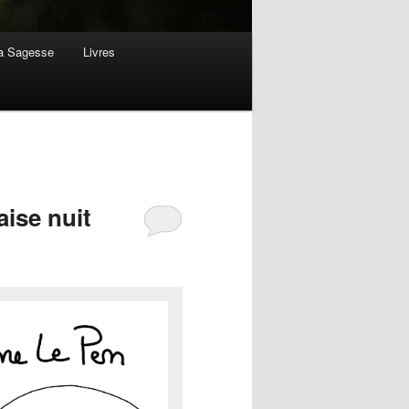
la Sagesse
Livres
ise nuit