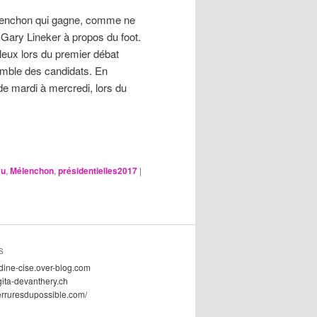
 Mélenchon qui gagne, comme ne
is Gary Lineker à propos du foot.
uleux lors du premier débat
emble des candidats. En
e mardi à mercredi, lors du
au
,
Mélenchon
,
présidentielles2017
|
S
dine-cise.over-blog.com
gita-devanthery.ch
serruresdupossible.com/