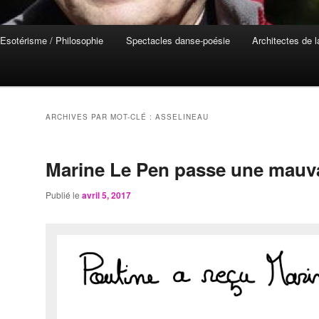
Esotérisme / Philosophie
Spectacles danse-poésie
Architectes de 
ARCHIVES PAR MOT-CLÉ :
ASSELINEAU
Marine Le Pen passe une mauva
Publié le
avril 5, 2017