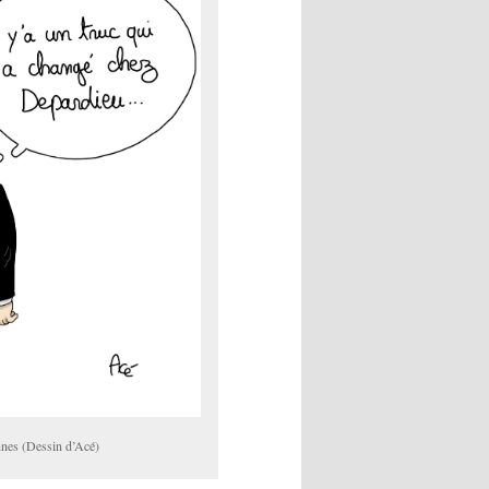
nnes (Dessin d’Acé)