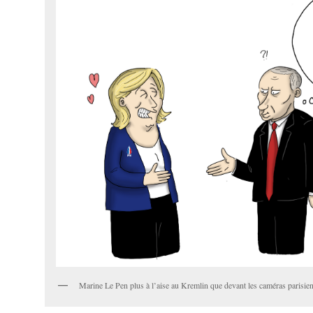
Marine Le Pen plus à l’aise au Kremlin que devant les caméras parisie