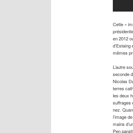
Cette « im
présidenti
en 2012 ou
d’Estaing 
mêmes pro
L’autre so
seconde di
Nicolas Du
terres cat
les deux h
suffrages 
nez. Quant
l’image de
mains d’un
Pen paraît 