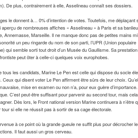
). De plus, contrairement à elle, Asselineau connaît ses dossiers.
es le donnent à… 0% d’intention de votes. Toutefois, me déplaçant 
ai aperçu de nombreuses affiches « Asselineau » à Paris et sa banlieue
 Annemasse, Marseille. Il ne manque donc pas de petites mains mil
sonorité un peu ringarde du nom de son parti, l’UPR (Union populaire
ne) qui semble sorti tout droit d’un Musée du Gaullisme. Sa prestation 
frontiste peut ôter à celle-ci quelques voix europhobes.
de tous les candidats, Marine Le Pen est celle qui dispose du socle éle
e. Ceux qui disent voter Le Pen affirment être sûrs de leur choix. Qu’el
auvaise, mise en examen ou non n’a, pour eux guère d’importance. I
ique. C’est peut-être suffisant pour parvenir au second tour, mais cela 
agner. Dès lors, le Front national version Marine continuera à n’être q
tour si elle ne réussit pas à sortir de sa cage électorale.
arvenue à ce point où la grande gueule ne suffit plus pour décrocher le
ctions. Il faut aussi un gros cerveau.