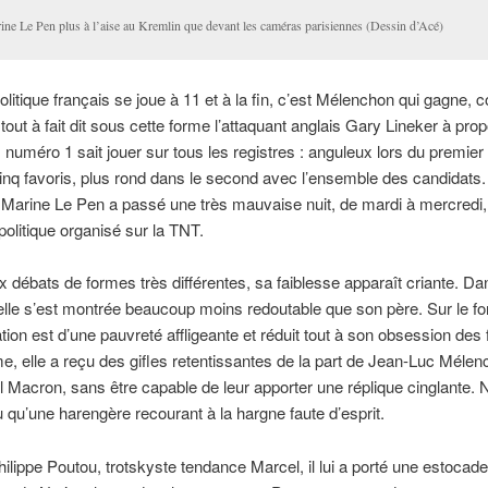
ine Le Pen plus à l’aise au Kremlin que devant les caméras parisiennes (Dessin d’Acé)
olitique français se joue à 11 et à la fin, c’est Mélenchon qui gagne
 tout à fait dit sous cette forme l’attaquant anglais Gary Lineker à prop
 numéro 1 sait jouer sur tous les registres : anguleux lors du premier
inq favoris, plus rond dans le second avec l’ensemble des candidats
Marine Le Pen a passé une très mauvaise nuit, de mardi à mercredi, 
olitique organisé sur la TNT.
 débats de formes très différentes, sa faiblesse apparaît criante. Da
elle s’est montrée beaucoup moins redoutable que son père. Sur le fo
ion est d’une pauvreté affligeante et réduit tout à son obsession des f
me, elle a reçu des gifles retentissantes de la part de Jean-Luc Mélen
acron, sans être capable de leur apporter une réplique cinglante. 
 qu’une harengère recourant à la hargne faute d’esprit.
ilippe Poutou, trotskyste tendance Marcel, il lui a porté une estocade