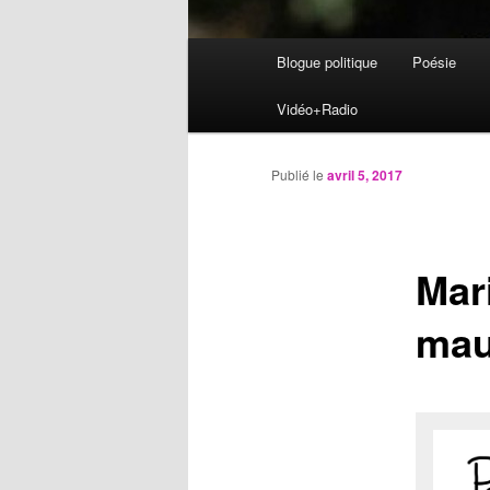
Menu
Blogue politique
Poésie
Aller
principal
Vidéo+Radio
au
contenu
Publié le
avril 5, 2017
principal
Mar
mau