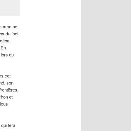
, comme ne
os du foot.
 débat
. En
lors du
ns cet
nd, son
rontières.
chon et
Nous
 qui fera