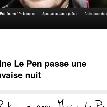
Esotérisme / Philosophie
Spectacles danse-poésie
Architectes de 
ine Le Pen passe une
vaise nuit