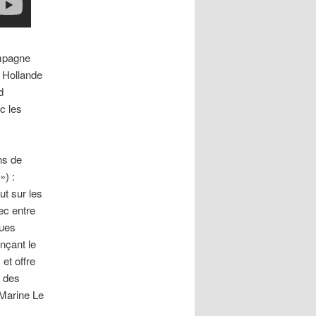
ampagne
 Hollande
d
c les
ns de
») :
ut sur les
ec entre
ques
nçant le
et offre
t des
 Marine Le