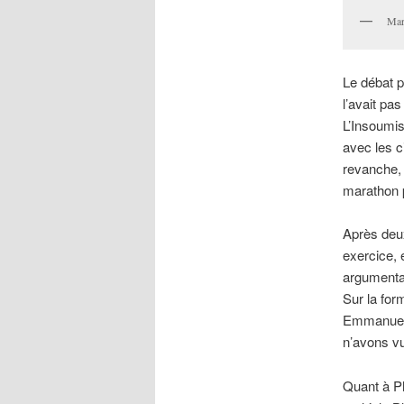
Mar
Le débat p
l’avait pas
L’Insoumis
avec les c
revanche, 
marathon p
Après deux
exercice, 
argumentat
Sur la for
Emmanuel M
n’avons vu
Quant à Ph