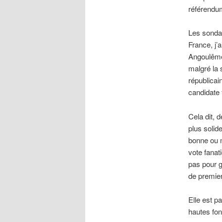
référendum
Les sondag
France, j’
Angoulême,
malgré la 
républicai
candidate 
Cela dit, 
plus solid
bonne ou m
vote fanat
pas pour g
de premier 
Elle est p
hautes fon