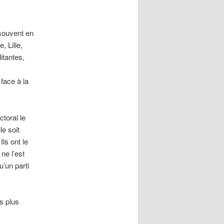
souvent en
, Lille,
itantes,
face à la
ctoral le
le soit
ls ont le
ne l’est
u’un parti
s plus