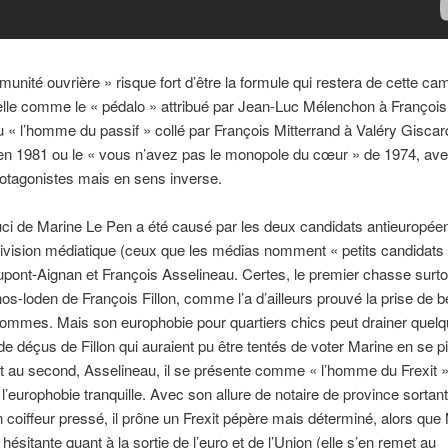
munité ouvrière » risque fort d’être la formule qui restera de cette c
elle comme le « pédalo » attribué par Jean-Luc Mélenchon à François
 « l’homme du passif » collé par François Mitterrand à Valéry Giscar
en 1981 ou le « vous n’avez pas le monopole du cœur » de 1974, ave
tagonistes mais en sens inverse.
uci de Marine Le Pen a été causé par les deux candidats antieuropée
vision médiatique (ceux que les médias nomment « petits candidats 
pont-Aignan et François Asselineau. Certes, le premier chasse surto
hos-loden de François Fillon, comme l’a d’ailleurs prouvé la prise de b
ommes. Mais son europhobie pour quartiers chics peut drainer quel
de déçus de Fillon qui auraient pu être tentés de voter Marine en se pi
 au second, Asselineau, il se présente comme « l’homme du Frexit » 
 l’europhobie tranquille. Avec son allure de notaire de province sortan
 coiffeur pressé, il prône un Frexit pépère mais déterminé, alors que
hésitante quant à la sortie de l’euro et de l’Union (elle s’en remet au