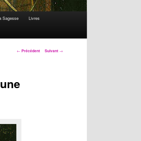
la Sagesse
Livres
Navigation
←
Précédent
Suivant
→
des
articles
 une