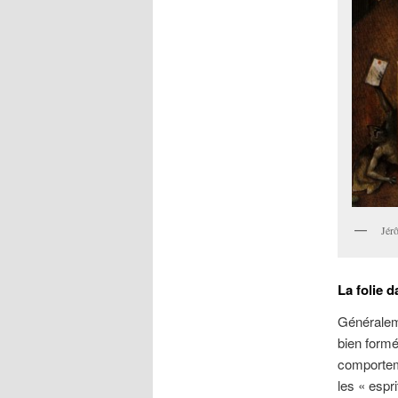
Jér
La folie 
Généraleme
bien formé
comporteme
les « espr