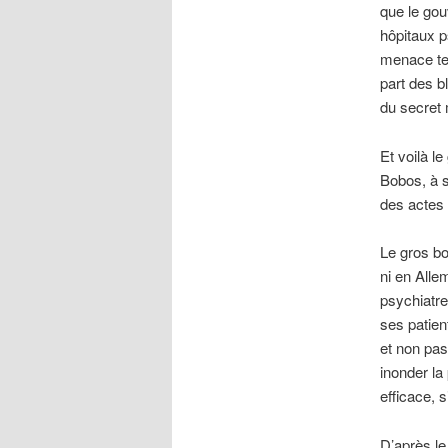
que le gou
hôpitaux p
menace ter
part des b
du secret 
Et voilà l
Bobos, à s
des actes 
Le gros bo
ni en Alle
psychiatre
ses patien
et non pas
inonder la
efficace, 
D’après le