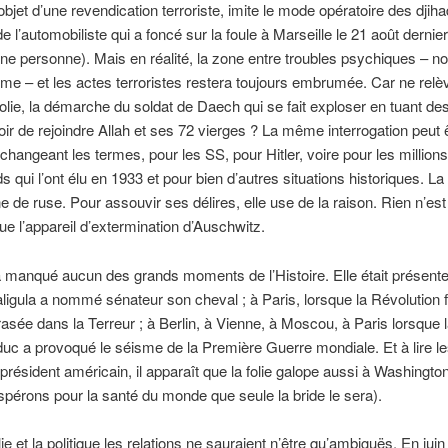
’objet d’une revendication terroriste, imite le mode opératoire des djih
de l’automobiliste qui a foncé sur la foule à Marseille le 21 août dernie
une personne). Mais en réalité, la zone entre troubles psychiques ­– no
me – et les actes terroristes restera toujours embrumée. Car ne relèv
folie, la démarche du soldat de Daech qui se fait exploser en tuant d
oir de rejoindre Allah et ses 72 vierges ? La même interrogation peut 
 changeant les termes, pour les SS, pour Hitler, voire pour les millions
 qui l’ont élu en 1933 et pour bien d’autres situations historiques. La 
ne de ruse. Pour assouvir ses délires, elle use de la raison. Rien n’est
que l’appareil d’extermination d’Auschwitz.
’a manqué aucun des grands moments de l’Histoire. Elle était présen
ligula a nommé sénateur son cheval ; à Paris, lorsque la Révolution 
asée dans la Terreur ; à Berlin, à Vienne, à Moscou, à Paris lorsque 
duc a provoqué le séisme de la Première Guerre mondiale. Et à lire les
 président américain, il apparaît que la folie galope aussi à Washington
spérons pour la santé du monde que seule la bride le sera).
lie et la politique les relations ne sauraient n’être qu’ambiguës. En jui