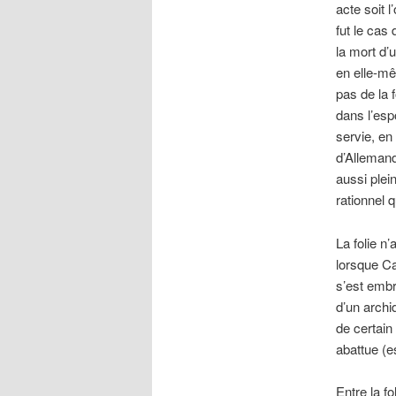
acte soit l
fut le cas 
la mort d’
en elle-mê
pas de la 
dans l’esp
servie, en
d’Allemands
aussi plei
rationnel 
La folie n
lorsque Ca
s’est embr
d’un archi
de certain
abattue (e
Entre la fo