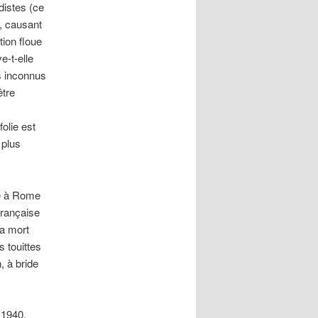
adistes (ce
r, causant
tion floue
e-t-elle
es inconnus
être
folie est
 plus
te à Rome
française
la mort
 touittes
, à bride
n 1940,