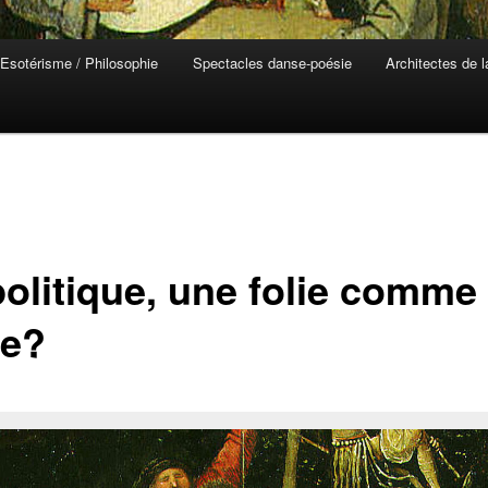
Esotérisme / Philosophie
Spectacles danse-poésie
Architectes de 
politique, une folie comme
re?