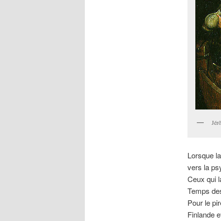
Jér
Lorsque la
vers la psy
Ceux qui l
Temps des 
Pour le pi
Finlande e