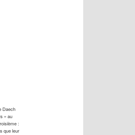
de Daech
rs » au
roisième :
ns que leur