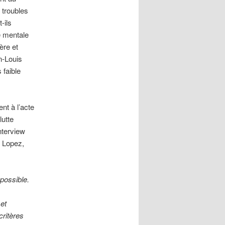
 troubles
-ils
e mentale
ère et
n-Louis
 faible
nt à l’acte
lutte
nterview
d Lopez,
 possible.
 et
critères