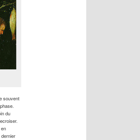
ne souvent
e phase.
in du
ecroiser.
, en
 dernier