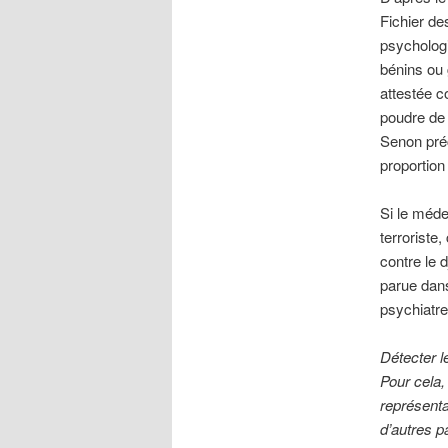
Fichier de
psychologi
bénins ou 
attestée c
poudre de 
Senon préc
proportion
Si le méde
terroriste,
contre le 
parue da
psychiatre
Détecter l
Pour cela, 
représenta
d’autres p