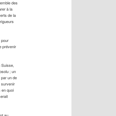
nsemble des
rer à la
erts de la
 rigueurs
e pour
e prévenir
n Suisse,
bsolu ; un
 par un de
e survenir
s en quoi
erait
nt au