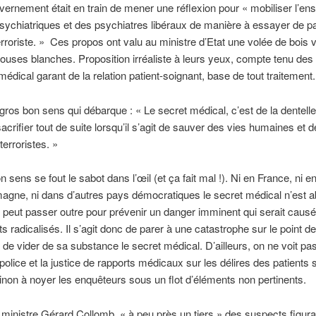
vernement était en train de mener une réflexion pour « mobiliser l’e
sychiatriques et des psychiatres libéraux de manière à essayer de pa
roriste. » Ces propos ont valu au ministre d’Etat une volée de bois v
louses blanches. Proposition irréaliste à leurs yeux, compte tenu des
médical garant de la relation patient-soignant, base de tout traitement.
e gros bon sens qui débarque : « Le secret médical, c’est de la dentell
acrifier tout de suite lorsqu’il s’agit de sauver des vies humaines et d
terroristes. »
n sens se fout le sabot dans l’œil (et ça fait mal !). Ni en France, ni e
magne, ni dans d’autres pays démocratiques le secret médical n’est a
 peut passer outre pour prévenir un danger imminent qui serait causé
ts radicalisés. Il s’agit donc de parer à une catastrophe sur le point d
 de vider de sa substance le secret médical. D’ailleurs, on ne voit pa
 police et la justice de rapports médicaux sur les délires des patients s
sinon à noyer les enquêteurs sous un flot d’éléments non pertinents.
 ministre Gérard Collomb, « à peu près un tiers » des suspects figura