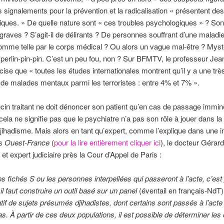
s signalements pour la prévention et la radicalisation « présentent des
ques. » De quelle nature sont « ces troubles psychologiques » ? Sont
graves ? S’agit-il de délirants ? De personnes souffrant d’une maladi
omme telle par le corps médical ? Ou alors un vague mal-être ? Myst
perlin-pin-pin. C’est un peu fou, non ? Sur BFMTV, le professeur Jea
ise que « toutes les études internationales montrent qu’il y a une très
 de malades mentaux parmi les terroristes : entre 4% et 7% ».
cin traitant ne doit dénoncer son patient qu’en cas de passage immine
 cela ne signifie pas que le psychiatre n’a pas son rôle à jouer dans la 
djihadisme. Mais alors en tant qu’expert, comme l’explique dans une i
ns
Ouest-France
(
pour la lire entièrement cliquer ici
), le docteur Gérar
 et expert judiciaire près la Cour d’Appel de Paris :
es fichés S ou les personnes interpellées qui passeront à l’acte, c’est
il faut construire un outil basé sur un panel
(éventail en français-NdT)
tif de sujets présumés djihadistes, dont certains sont passés à l’acte
as. À partir de ces deux populations, il est possible de déterminer les 