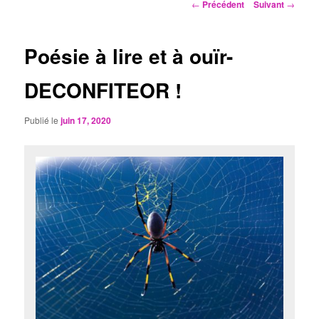
Navigation
←
Précédent
Suivant
→
des
articles
Poésie à lire et à ouïr-
DECONFITEOR !
Publié le
juin 17, 2020