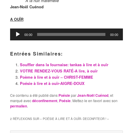
A la nuit maternelle
Jean-Noël Cuénod
A OUÏR
Lecteur
00:00
00:00
audio
Entrées Similaires:
Souffler dans la fournaise: tankas à lire et à ouïr
VOTRE RENDEZ-VOUS RATÉ-A lire, à ouïr
Poème à lire et à ouïr – CHRIST-FEMME
Poésie à lire et à ouïr-AIGRE-DOUX
Ce contenu a été publié dans
Poésie
par
Jean-Noël Cuénod
, et
marqué avec
déconfinement
,
Poésie
. Mettez-le en favori avec son
permalien
.
2 RÉFLEXIONS SUR «
POÉSIE À LIRE ET À OUÏR- DECONFITEOR !
»