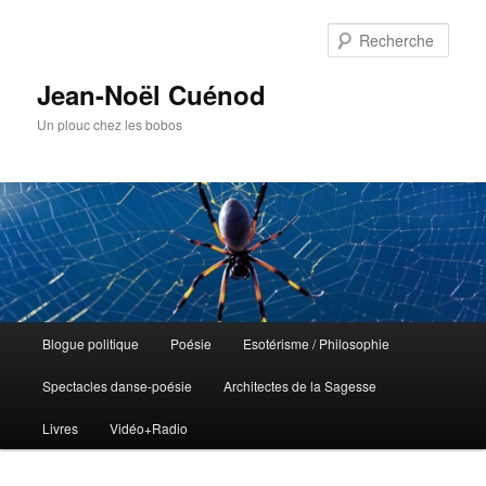
Rech
Jean-Noël Cuénod
Un plouc chez les bobos
Menu
Blogue politique
Poésie
Esotérisme / Philosophie
Aller
principal
Spectacles danse-poésie
Architectes de la Sagesse
au
Livres
Vidéo+Radio
contenu
principal