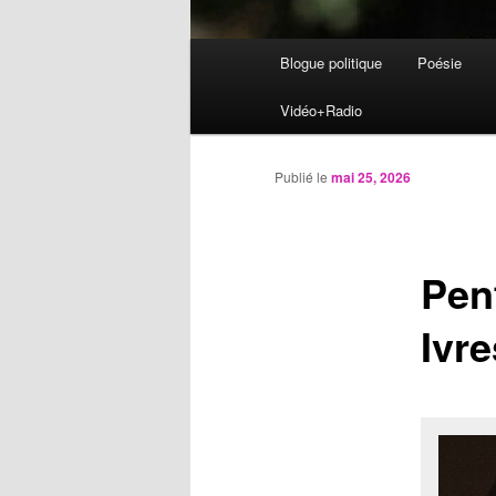
Menu
Blogue politique
Poésie
Aller
principal
Vidéo+Radio
au
contenu
Publié le
mai 25, 2026
principal
Pen
Ivr