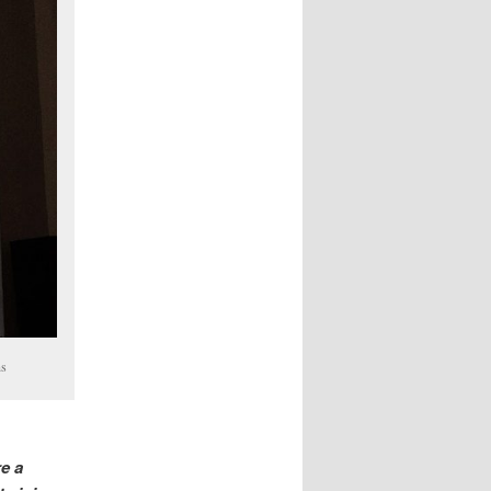
ns
e a