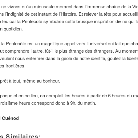
 ne vivons qu’un minuscule moment dans l’immense chaîne de la Vi
s l’indignité de cet instant de l’Histoire. Et relever la tête pour accueill
 feu car la Pentecôte symbolise cette brusque inspiration divine qui fai
ain quotidien.
e la Pentecôte est un magnifique appel vers l’universel qui fait que ch
t comprendre l’autre, fût-il le plus étrange des étrangers. Au moment
eulent nous enfermer dans la geôle de notre identité, goûtez la libert
es frontières.
re prêt à tout, même au bonheur.
poque et en ce lieu, on comptait les heures à partir de 6 heures du mat
troisième heure correspond donc à 9h. du matin.
l Cuénod
s Similaires: