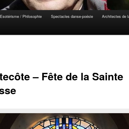
Esotérisme / Philosophie
Spectacles danse-poésie
Architectes de 
tecôte – Fête de la Sainte
esse