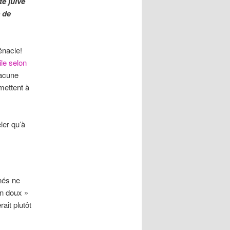
te juive
e de
énacle!
le selon
hacune
mettent à
ler qu’à
nés ne
in doux »
rait plutôt