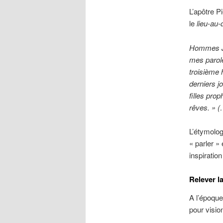
L’apôtre P
le
lieu-au-
Hommes Jui
mes parole
troisième 
derniers j
filles pro
rêves. » 
L’étymolog
« parler » 
inspiration
Relever la
A l’époque
pour visio