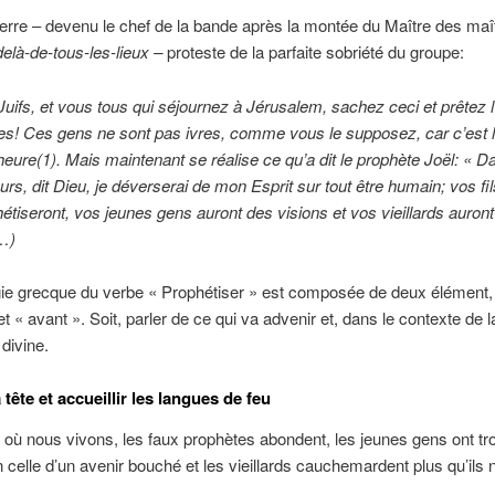
ierre – devenu le chef de la bande après la montée du Maître des maî
delà-de-tous-les-lieux –
proteste de la parfaite sobriété du groupe:
fs, et vous tous qui séjournez à Jérusalem, sachez ceci et prêtez l’o
s! Ces gens ne sont pas ivres, comme vous le supposez, car c’est 
heure(1).
Mais maintenant se réalise ce qu’a dit le prophète Joël:
«
Da
ours, dit Dieu, je déverserai de mon Esprit sur tout être humain; vos fi
phétiseront, vos jeunes gens auront des visions et vos vieillards auron
(…)
ie grecque du verbe « Prophétiser » est composée de deux élément, 
et « avant ». Soit, parler de ce qui va advenir et, dans le contexte de l
 divine.
 tête et accueillir les langues de feu
 où nous vivons, les faux prophètes abondent, les jeunes gens ont tr
n celle d’un avenir bouché et les vieillards cauchemardent plus qu’ils 