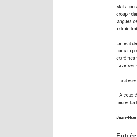
Mais nous
croupir dan
langues de
le train-tr
Le récit d
humain peu
extrêmes v
traverser l
Il faut êt
A cette é
1
heure. La 
Jean-Noë
Entrée