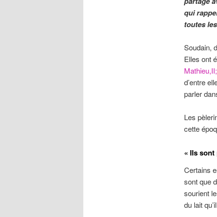
partagé a
qui rappel
toutes le
Soudain, d
Elles ont 
Mathieu,II;
d’entre el
parler dan
Les pèleri
cette époq
« Ils sont
Certains e
sont que d
sourient le
du lait qu’