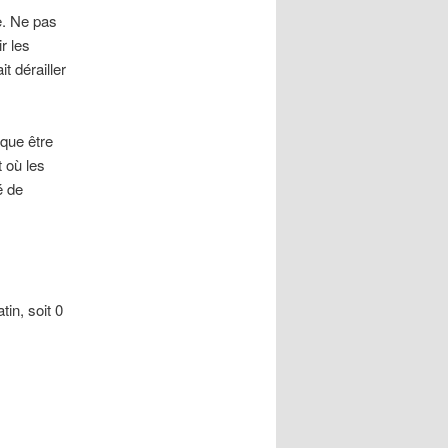
e. Ne pas
ir les
t dérailler
aque être
 où les
é de
in, soit 0