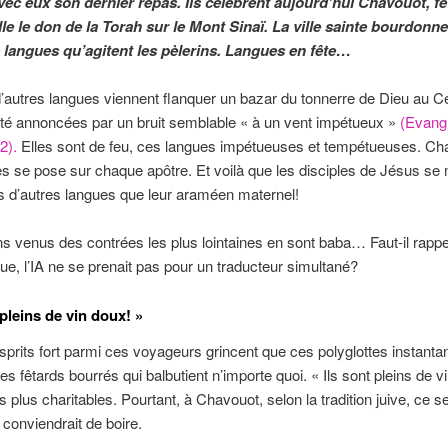
vec eux son dernier repas. Ils célèbrent aujourd’hui Chavouot, fê
le le don de la Torah sur le Mont Sinaï. La ville sainte bourdonn
s langues qu’agitent les pèlerins. Langues en fête…
’autres langues viennent flanquer un bazar du tonnerre de Dieu au C
été annoncées par un bruit semblable « à un vent impétueux »
(Evangi
2).
Elles sont de feu, ces langues impétueuses et tempétueuses. C
les se pose sur chaque apôtre. Et voilà que les disciples de Jésus se 
s d’autres langues que leur araméen maternel!
ns venus des contrées les plus lointaines en sont baba… Faut-il rappe
ue, l’IA ne se prenait pas pour un traducteur simultané?
 pleins de vin doux! »
sprits fort parmi ces voyageurs grincent que ces polyglottes instanta
es fêtards bourrés qui balbutient n’importe quoi. « Ils sont pleins de v
s plus charitables. Pourtant, à Chavouot, selon la tradition juive, ce se
il conviendrait de boire.