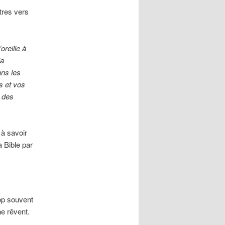
tres vers
reille à
la
ns les
ls et vos
t des
à savoir
a Bible par
op souvent
ne rêvent.