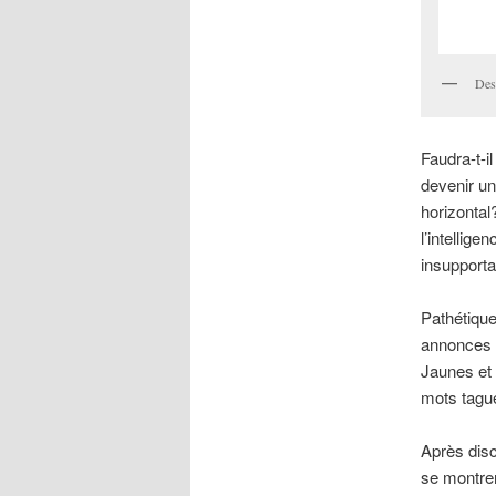
Des
Faudra-t-
devenir un
horizontal
l’intellig
insupporta
Pathétiqu
annonces d
Jaunes et 
mots tagu
Après disc
se montren