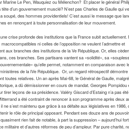
r Marine Le Pen, Wauquiez ou Mélenchon? Et placer le général Phil
 la tête d’un gouvernement musclé? N’est pas Charles de Gaulle qui ve
a soupé, des hommes providentiels! C’est aussi le message que lan
nes en renonçant à toute personnalisation de leur mouvement.
 une crise profonde des institutions que la France subit actuellement. 
 macrocompatibles ni celles de l’opposition ne veulent l’admettre et
nt aux branches des institutions de la Ve République. Or, elles cèden
ans, ces branches. Ses partisans vantent sa «solidité», sa «soupless
é gouvernementale» qu’elle permet, notamment en comparaison avec l
 ministères de la IVe République. Or, un regard rétrospectif démontre
ont toutes relatives. Un an après Mai-68, le Général de Gaulle, malgr
istorique, a dû démissionner en cours de mandat. Georges Pompidou 
our tirer leçons de sa présidence. Valéry Giscard d’Estaing n’a pas été
Mitterrand a été contraint de renoncer à son programme après deux 
 il ne s’est maintenu que grâce à sa défaite aux législatives en 1986, c
tenir le rôle de principal opposant. Pendant ses douze ans de pouvo
 quasiment rien fait de notable, à part la suppression – aujourd’hui fort
ce militaire et d’autres réformes de peu d’ampleur. Par pure charité, 