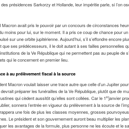
n des présidences Sarkorzy et Hollande, leur impéritie parle, si l’on ose
Macron avait pris le pouvoir par un concours de circonstances heur
u moins pour lui, sur le moment. Il a pris ce coup de chance pour un 
pulsé sur une orbite jupitérienne. Aujourd’hui, s’il s’effondre encore plu
 que ses prédécesseurs, il le doit autant à ses failles personnelles qu
es institutions de la Ve République qui ne permettent pas au peuple de 
jets qui le concernent en premier lieu.
ce à au prélèvement fiscal à la source
ident Macron voulait laisser une trace autre que celle d’un Jupiter pour
l devrait préparer les funérailles de la Ve République, plutôt que de mult
ustines qui cèdent aussitôt qu’elles sont collées. Car le 1
janvier pro
er
ublier, sonnera l’entrée en vigueur du prélèvement à la source de l’imp
 frappera une fois de plus les classes moyennes, grosses pourvoyeu
nes. Le président et son gouvernement auront beau multiplier les pl
quer les avantages de la formule, plus personne ne les écoute et le sa