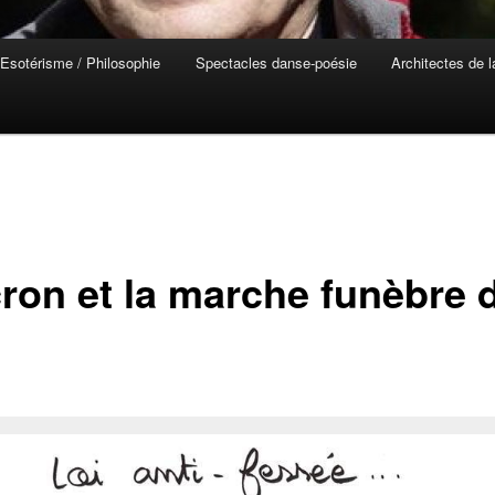
Esotérisme / Philosophie
Spectacles danse-poésie
Architectes de 
ron et la marche funèbre d