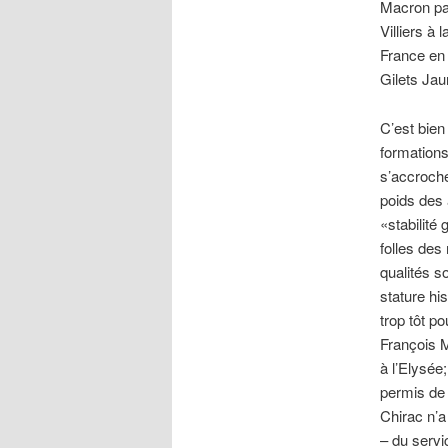
Macron pa
Villiers à
France en 
Gilets Jau
C’est bien
formations
s’accroche
poids des 
«stabilit
folles des
qualités s
stature h
trop tôt p
François 
à l’Elysée;
permis de 
Chirac n’a
– du servi