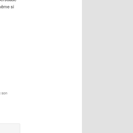
 même si
c son