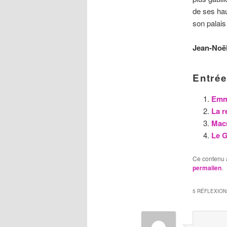
de ses hau
son palais
Jean-Noë
Entrée
Emm
La r
Macr
Le G
Ce contenu 
permalien
.
5 RÉFLEXION