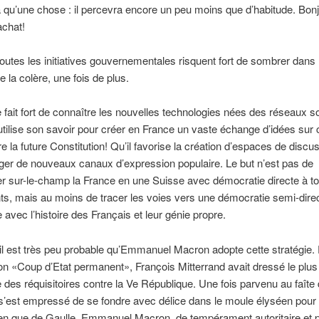
 qu’une chose : il percevra encore un peu moins que d’habitude. Bonj
achat!
toutes les initiatives gouvernementales risquent fort de sombrer dans 
 la colère, une fois de plus.
fait fort de connaître les nouvelles technologies nées des réseaux s
l utilise son savoir pour créer en France un vaste échange d’idées sur
tre la future Constitution! Qu’il favorise la création d’espaces de discu
ger de nouveaux canaux d’expression populaire. Le but n’est pas de
r sur-le-champ la France en une Suisse avec démocratie directe à to
ts, mais au moins de tracer les voies vers une démocratie semi-dire
 avec l’histoire des Français et leur génie propre.
 il est très peu probable qu’Emmanuel Macron adopte cette stratégie.
on «Coup d’Etat permanent», François Mitterrand avait dressé le plus
 des réquisitoires contre la Ve République. Une fois parvenu au faîte
l s’est empressé de se fondre avec délice dans le moule élyséen pour
ien que de Gaulle. Emmanuel Macron, de tempérament autoritaire et