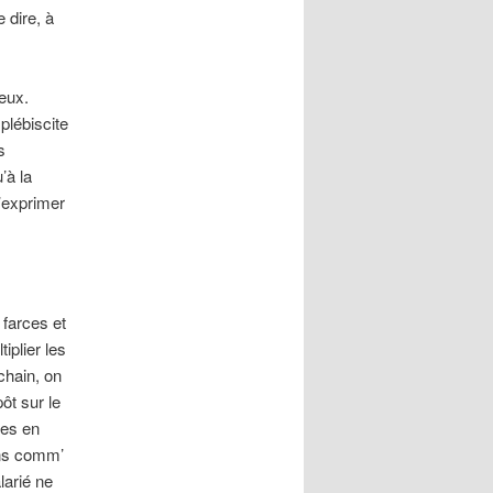
 dire, à
eux.
plébiscite
s
’à la
s’exprimer
 farces et
iplier les
chain, on
ôt sur le
ses en
ans comm’
larié ne