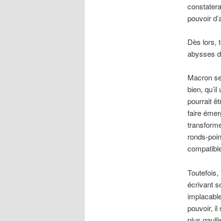
constatera
pouvoir d’
Dès lors, 
abysses de
Macron se 
bien, qu’i
pourrait ê
faire émer
transforme
ronds-poin
compatible
Toutefois,
écrivant s
implacable
pouvoir, i
plus gaull