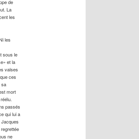
ippe de
ut. La
cent les
Ni les
t sous le
e» et la
es valses
 que ces
é sa
est mort
 réélu.
ans passés
e qui lui a
ir Jacques
 regrettée
nous ne