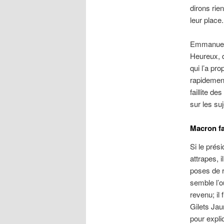
dirons rie
leur place.
Emmanuel 
Heureux, d
qui l’a pro
rapidement
faillite d
sur les su
Macron fa
Si le prés
attrapes, i
poses de r
semble l’o
revenu; il
Gilets Jau
pour expli