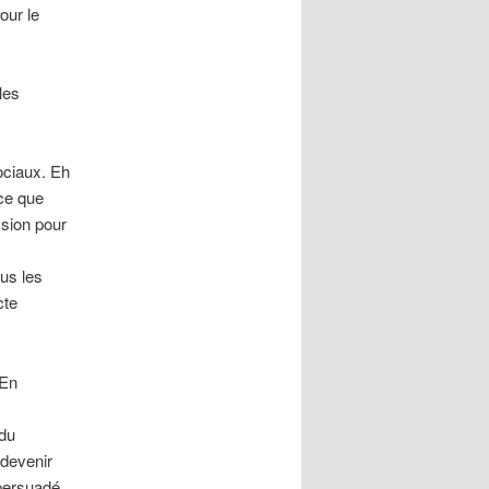
our le
les
ociaux. Eh
 ce que
ssion pour
us les
cte
 En
 du
 devenir
 persuadé