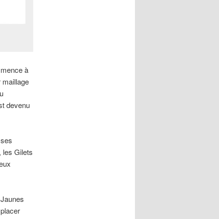
ommence à
r maillage
eu
est devenu
 ses
 les Gilets
deux
s Jaunes
mplacer