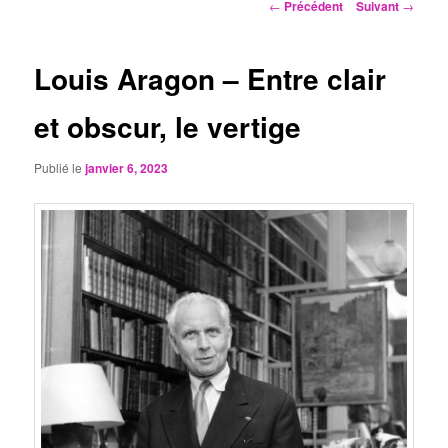
Navigation
←
Précédent
Suivant
→
des
articles
Louis Aragon – Entre clair
et obscur, le vertige
Publié le
janvier 6, 2023