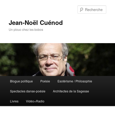
Rech
Jean-Noël Cuénod
Un plouc chez les bobos
Menu
Blogue politique
Poésie
Esotérisme / Philosophie
Aller
principal
Spectacles danse-poésie
Architectes de la Sagesse
au
Livres
Vidéo+Radio
contenu
principal