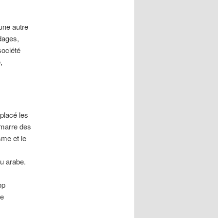
une autre
udages,
société
,
placé les
tamarre des
sme et le
u arabe.
op
de