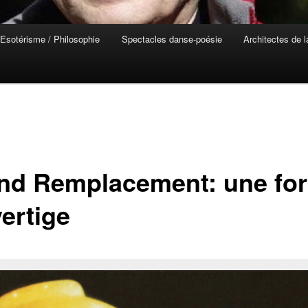
Esotérisme / Philosophie
Spectacles danse-poésie
Architectes de 
nd Remplacement: une fo
ertige