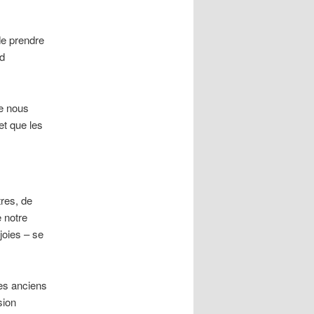
de prendre
nd
e nous
et que les
res, de
 notre
joies – se
les anciens
sion