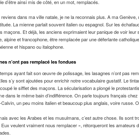
e d’être ainsi mis de côté, en un mot, remplacés.
 reviens dans ma ville natale, je ne la reconnais plus. A ma Genève, 
tituée. La mienne parlait souvent italien ou espagnol. Sur les échafa
 les maçons. Et déjà, les anciens exprimaient leur panique de voir leur 
e, alpine et francophone, être remplacée par une déferlante catholique
éenne et hispano ou italophone.
nes n’ont pas remplacé les fondues
e temps ayant fait son œuvre de polissage, les lasagnes n’ont pas rem
lles s’y sont ajoutées pour enrichir notre vocabulaire gustatif. Le tin
 coupé le sifflet des maçons. La sécularisation a plongé le protestanti
me dans le même bain d’indifférence. On parle toujours français chez
alvin, un peu moins italien et beaucoup plus anglais, voire russe. O
mais avec les Arabes et les musulmans, c’est autre chose. Ils sont tr
 ! Eux veulent vraiment nous remplacer », rétorqueront les amateurs 
ades.