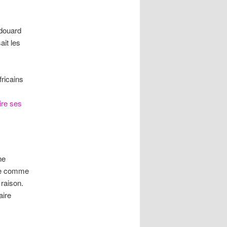
Edouard
sait les
ricains
lire ses
ne
ste comme
 raison.
aire