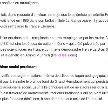
e confession musulmane.
 en fait, d’une resucée d’un vieux concept que le polémiste antisémite 
ait lancé en 1886 dans son brûlot intitulé
La France Juive
; il y accu
ouloir remplacer la France Eternelle.
 d’hier ont donc été… remplacés comme remplaçants par les Arabo-Af
ui ! C’est dire le sérieux de cette « théorie » qui a été pulvérisée par
iques scientifiques en France comme le démographe Hervé Le Bras (
) et le généticien Arnold Munnich (l
ire ici les siens
)
ène social persistant
 voilà, ces argumentations, même détaillées de façon pédagogique, 
nt pas à éteindre le bruit de fond du Grand Remplacement qui persi
ux acouphène social. Leur faille principale est de ne s’adresser qu’à la
in est traversé de mouvements intérieurs irrationnels qui peuvent lui f
s plus funestes décisions, à son détriment et à celui de l’humanité.