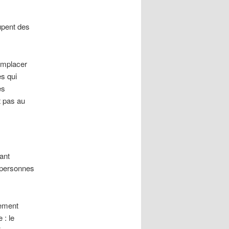
upent des
emplacer
es qui
es
t pas au
ant
1 personnes
cement
 : le