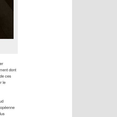
er
ement dont
 de ces
r le
ud
uropéenne
lus