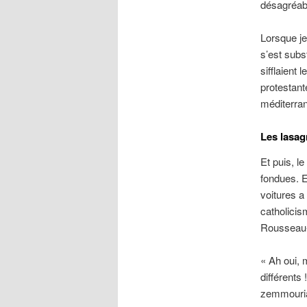
désagréabl
Lorsque je
s’est subs
sifflaient
protestant
méditerran
Les lasag
Et puis, l
fondues. E
voitures a
catholicis
Rousseau-C
« Ah oui, 
différents
zemmouri