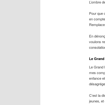
L’ombre de
Pour que c
en compte 
Remplaceme
En dénonç
voulons re
consolatio
Le Grand 
Le Grand 
mes compag
enfance et
désagréger
C’est la d
jeunes, et