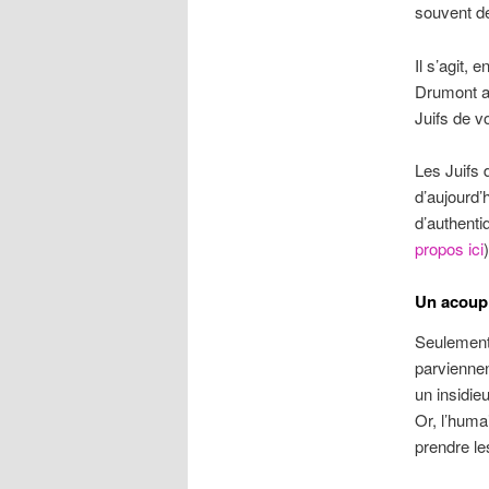
souvent d
Il s’agit,
Drumont av
Juifs de v
Les Juifs
d’aujourd’h
d’authent
propos ici
Un acouph
Seulement
parvienne
un insidie
Or, l’huma
prendre le