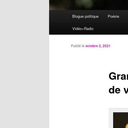
Menu
Blogue politique
Poésie
Aller
principal
Vidéo+Radio
au
contenu
Publié le
octobre 2, 2021
principal
Gra
de v