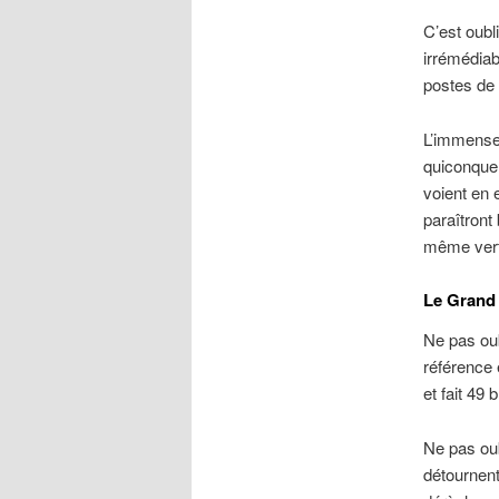
C’est oubl
irrémédiab
postes de 
L’immense
quiconque.
voient en 
paraîtront
même verti
Le Grand
Ne pas oub
référence 
et fait 49
Ne pas ou
détournent 