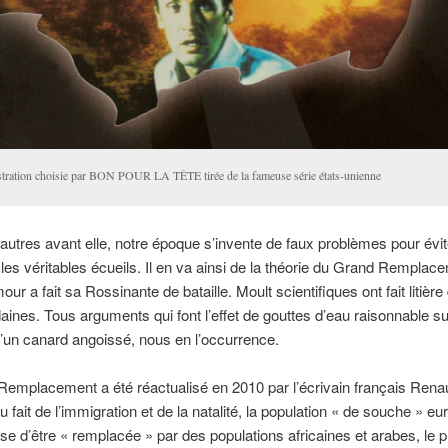
ustration choisie par BON POUR LA TÊTE tirée de la fameuse série états-unienne
tres avant elle, notre époque s’invente de faux problèmes pour évit
r les véritables écueils. Il en va ainsi de la théorie du Grand Remplac
ur a fait sa Rossinante de bataille. Moult scientifiques ont fait litière
ines. Tous arguments qui font l’effet de gouttes d’eau raisonnable su
un canard angoissé, nous en l’occurrence.
emplacement a été réactualisé en 2010 par l’écrivain français Rena
 fait de l’immigration et de la natalité, la population « de souche » e
se d’être « remplacée » par des populations africaines et arabes, le p