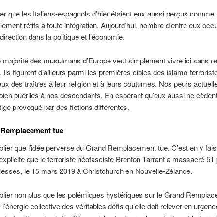
ier que les Italiens-espagnols d’hier étaient eux aussi perçus comme
lement rétifs à toute intégration. Aujourd’hui, nombre d’entre eux occ
direction dans la politique et l’économie.
 majorité des musulmans d’Europe veut simplement vivre ici sans r
 Ils figurent d’ailleurs parmi les premières cibles des islamo-terrorist
eux des traîtres à leur religion et à leurs coutumes. Nos peurs actuell
 bien puériles à nos descendants. En espérant qu’eux aussi ne cèden
ge provoqué par des fictions différentes.
 Remplacement tue
lier que l’idée perverse du Grand Remplacement tue. C’est en y fais
explicite que le terroriste néofasciste Brenton Tarrant a massacré 5
 blessés, le 15 mars 2019 à Christchurch en Nouvelle-Zélande.
blier non plus que les polémiques hystériques sur le Grand Rempla
l’énergie collective des véritables défis qu’elle doit relever en urgence