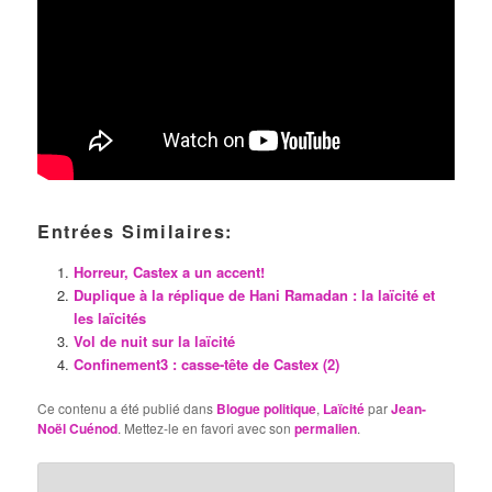
Entrées Similaires:
Horreur, Castex a un accent!
Duplique à la réplique de Hani Ramadan : la laïcité et
les laïcités
Vol de nuit sur la laïcité
Confinement3 : casse-tête de Castex (2)
Ce contenu a été publié dans
Blogue politique
,
Laïcité
par
Jean-
Noël Cuénod
. Mettez-le en favori avec son
permalien
.