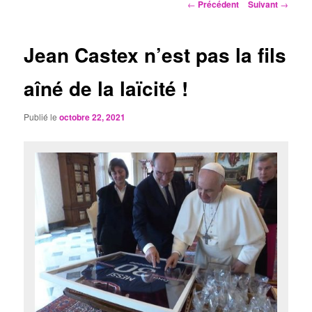
Navigation
←
Précédent
Suivant
→
des
articles
Jean Castex n’est pas la fils
aîné de la laïcité !
Publié le
octobre 22, 2021