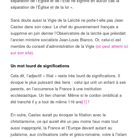
séparation de l’Église et de l’État ne signifie en aucun cas la
séparation de l’Église et de la loi ».
Sans doute aussi la Vigie de la Laïcité ne porte-t-elle pas Jean
Castex dans son cœur. Le chef du gouvernement français a
supprimé en juin dernier l’Observatoire de la laïcité que présidait
l’ancien ministre socialiste Jean-Louis Bianco. Or, celui-ci est
membre du conseil d’administration de la Vigie
(on peut atterrir ici
sur son site)
.
Un mot lourd de significations
Cela dit, l’adjectif « filial » reste très lourd de significations. Il
évoque le plus puissant des liens : celui qui unit un enfant à ses
parents, en l’occurrence la France à une institution
ecclésiastique. Un lien charnel. Même si le cordon ombilical a
été tranché il y a tout de même 116 ans
[1]
!
En outre, Castex aurait pu évoquer la filiation avec le
christianisme, ce qui aurait été un peu moins faux mais tout
aussi inapproprié, la France et l’Europe devant autant au
judaïsme, aux civilisations celte et gréco-romaine, voire à l’islam