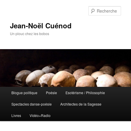
Rech
Jean-Noël Cuénod
Un plouc chez les bobos
Menu
Blogue politique
Poésie
Esotérisme / Philosophie
Aller
principal
Spectacles danse-poésie
Architectes de la Sagesse
au
Livres
Vidéo+Radio
contenu
principal