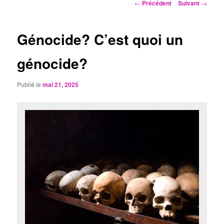
Navigation
←
Précédent
Suivant
→
des
articles
Génocide? C’est quoi un
génocide?
Publié le
mai 21, 2025