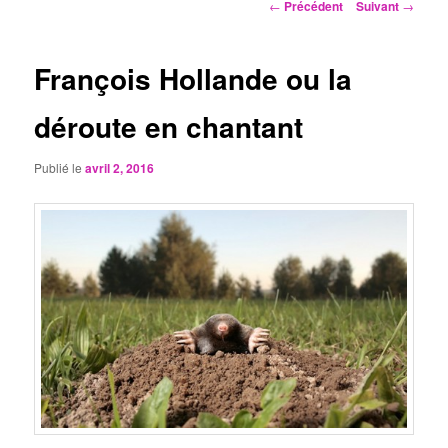
Navigation
←
Précédent
Suivant
→
des
articles
François Hollande ou la
déroute en chantant
Publié le
avril 2, 2016