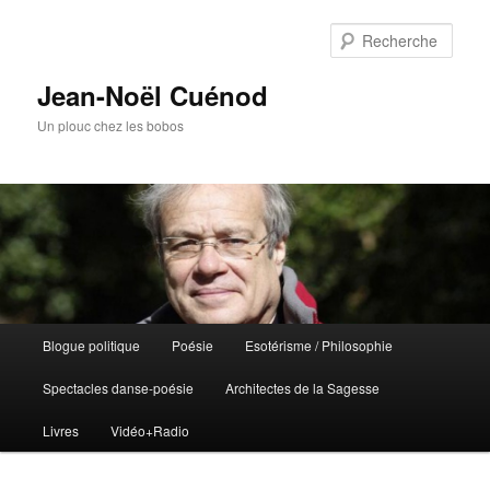
Rech
Jean-Noël Cuénod
Un plouc chez les bobos
Menu
Blogue politique
Poésie
Esotérisme / Philosophie
Aller
principal
Spectacles danse-poésie
Architectes de la Sagesse
au
Livres
Vidéo+Radio
contenu
principal