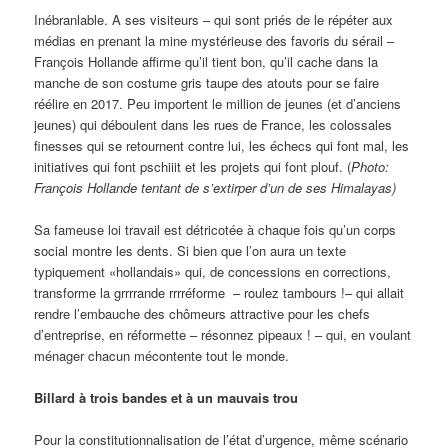
Inébranlable. A ses visiteurs – qui sont priés de le répéter aux
médias en prenant la mine mystérieuse des favoris du sérail –
François Hollande affirme qu’il tient bon, qu’il cache dans la
manche de son costume gris taupe des atouts pour se faire
réélire en 2017. Peu importent le million de jeunes (et d’anciens
jeunes) qui déboulent dans les rues de France, les colossales
finesses qui se retournent contre lui, les échecs qui font mal, les
initiatives qui font pschiiit et les projets qui font plouf. (
Photo:
François Hollande tentant de s’extirper d’un de ses Himalayas)
Sa fameuse loi travail est détricotée à chaque fois qu’un corps
social montre les dents. Si bien que l’on aura un texte
typiquement «hollandais» qui, de concessions en corrections,
transforme la grrrrande rrrréforme – roulez tambours !– qui allait
rendre l’embauche des chômeurs attractive pour les chefs
d’entreprise, en réformette – résonnez pipeaux ! – qui, en voulant
ménager chacun mécontente tout le monde.
Billard à trois bandes et à un mauvais trou
Pour la constitutionnalisation de l’état d’urgence, même scénario