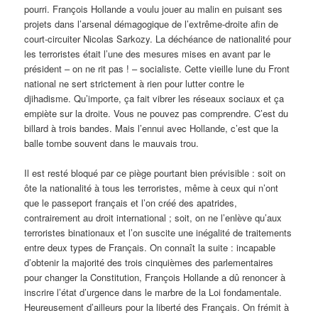
pourri. François Hollande a voulu jouer au malin en puisant ses
projets dans l’arsenal démagogique de l’extrême-droite afin de
court-circuiter Nicolas Sarkozy. La déchéance de nationalité pour
les terroristes était l’une des mesures mises en avant par le
président – on ne rit pas ! – socialiste. Cette vieille lune du Front
national ne sert strictement à rien pour lutter contre le
djihadisme. Qu’importe, ça fait vibrer les réseaux sociaux et ça
empiète sur la droite. Vous ne pouvez pas comprendre. C’est du
billard à trois bandes. Mais l’ennui avec Hollande, c’est que la
balle tombe souvent dans le mauvais trou.
Il est resté bloqué par ce piège pourtant bien prévisible : soit on
ôte la nationalité à tous les terroristes, même à ceux qui n’ont
que le passeport français et l’on créé des apatrides,
contrairement au droit international ; soit, on ne l’enlève qu’aux
terroristes binationaux et l’on suscite une inégalité de traitements
entre deux types de Français. On connaît la suite : incapable
d’obtenir la majorité des trois cinquièmes des parlementaires
pour changer la Constitution, François Hollande a dû renoncer à
inscrire l’état d’urgence dans le marbre de la Loi fondamentale.
Heureusement d’ailleurs pour la liberté des Français. On frémit à