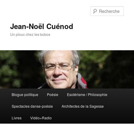
Rech
Jean-Noël Cuénod
Un plouc chez les bobos
Menu
Blogue politique
Poésie
Esotérisme / Philosophie
Aller
principal
Spectacles danse-poésie
Architectes de la Sagesse
au
Livres
Vidéo+Radio
contenu
principal