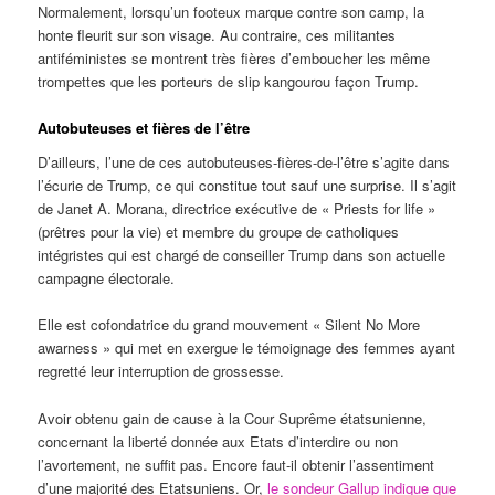
Normalement, lorsqu’un footeux marque contre son camp, la
honte fleurit sur son visage. Au contraire, ces militantes
antiféministes se montrent très fières d’emboucher les même
trompettes que les porteurs de slip kangourou façon Trump.
Autobuteuses et fières de l’être
D’ailleurs, l’une de ces autobuteuses-fières-de-l’être s’agite dans
l’écurie de Trump, ce qui constitue tout sauf une surprise. Il s’agit
de Janet A. Morana, directrice exécutive de « Priests for life »
(prêtres pour la vie) et membre du groupe de catholiques
intégristes qui est chargé de conseiller Trump dans son actuelle
campagne électorale.
Elle est cofondatrice du grand mouvement « Silent No More
awarness » qui met en exergue le témoignage des femmes ayant
regretté leur interruption de grossesse.
Avoir obtenu gain de cause à la Cour Suprême étatsunienne,
concernant la liberté donnée aux Etats d’interdire ou non
l’avortement, ne suffit pas. Encore faut-il obtenir l’assentiment
d’une majorité des Etatsuniens. Or,
le sondeur Gallup indique que