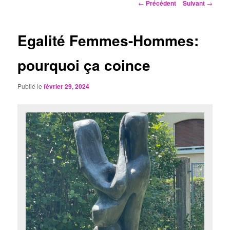
Navigation
←
Précédent
Suivant
→
des
articles
Egalité Femmes-Hommes:
pourquoi ça coince
Publié le
février 29, 2024