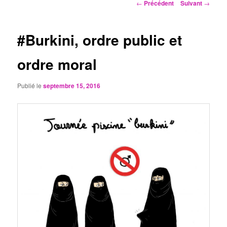
Navigation
←
Précédent
Suivant
→
des
articles
#Burkini, ordre public et
ordre moral
Publié le
septembre 15, 2016