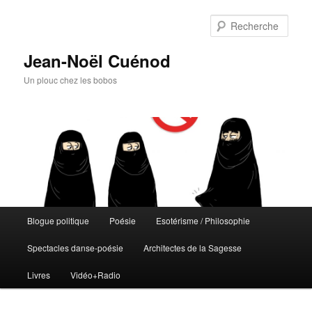
Rech
Jean-Noël Cuénod
Un plouc chez les bobos
Menu
Blogue politique
Poésie
Esotérisme / Philosophie
Aller
principal
Spectacles danse-poésie
Architectes de la Sagesse
au
Livres
Vidéo+Radio
contenu
principal