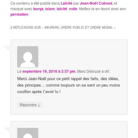
Ce contenu a été publié dans
Laïcité
par
Jean-Noël Cuénod
, et
marqué avec
burqa
,
islam
,
laïcité
,
voile
. Mettez-le en favori avec son
permalien
.
2 RÉFLEXIONS SUR «
#BURKINI, ORDRE PUBLIC ET ORDRE MORAL
»
Le
septembre 16, 2016 à 2:57 pm
,
Marc Delouze
a dit :
Merci Jean-Noël pour ce petit rappel des faits, des idées,
des principes… comme toujours on se sent un peu moins
couillon après t’avoir lu !
↓
Répondre