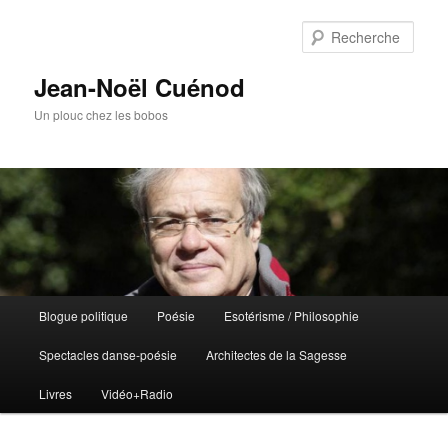
Rech
Jean-Noël Cuénod
Un plouc chez les bobos
Menu
Blogue politique
Poésie
Esotérisme / Philosophie
Aller
principal
Spectacles danse-poésie
Architectes de la Sagesse
au
Livres
Vidéo+Radio
contenu
principal