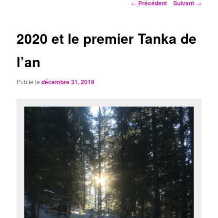
Navigation
←
Précédent
Suivant
→
des
articles
2020 et le premier Tanka de
l’an
Publié le
décembre 31, 2019