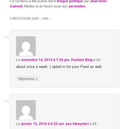
Ce contenu a été publié dans
Blogue politique
par
Jean-Noël
Cuénod
. Mettez-le en favori avec son
permalien
.
3 RÉFLEXIONS SUR «
1956
»
Le
novembre 14, 2015 à 7:29 pm
,
Fashion Blog
a dit :
about once a week. I opted in for your Feed as well.
↓
Répondre
Le
janvier 10, 2016 à 6:55 am
,
sex hikayeleri
a dit :