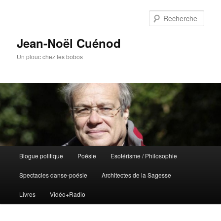
Rech
Jean-Noël Cuénod
Un plouc chez les bobos
Menu
Blogue politique
Poésie
Esotérisme / Philosophie
Aller
principal
Spectacles danse-poésie
Architectes de la Sagesse
au
Livres
Vidéo+Radio
contenu
principal